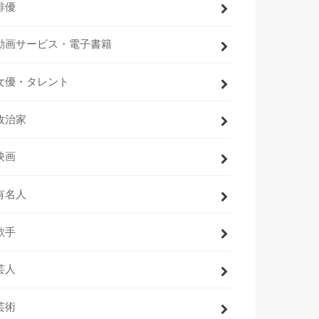
俳優
動画サービス・電子書籍
女優・タレント
政治家
映画
有名人
歌手
芸人
芸術