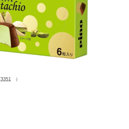
/73351
）