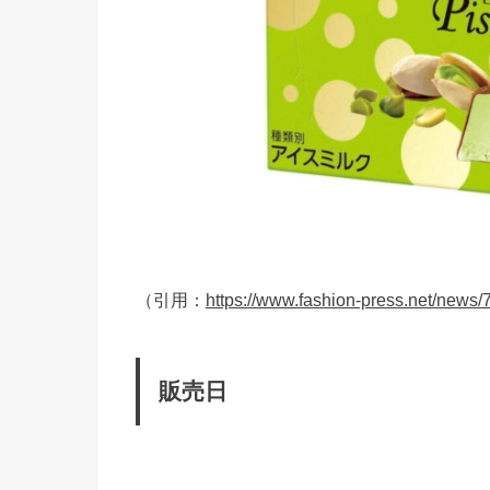
（引用：
https://www.fashion-press.net/news
販売日