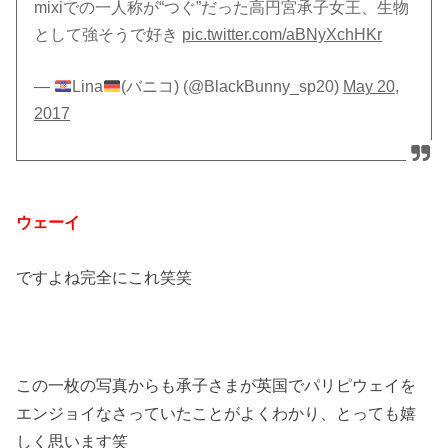
mixiでの一人称が“つぐ”だった高円宮承子女王、生物
として強そうで好き
pic.twitter.com/aBNyXchHKr
—
Lina
(バニコ) (@BlackBunny_sp20)
May 20,
2017
ウェーイ
ですよね完全にこれ笑笑
この一枚の写真からも承子さまが英国でパリピウェイを
エンジョイなさっていたことがよくわかり、とっても嬉
しく思います笑