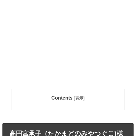
Contents
[
表示
]
高円宮承子（たかまどのみやつぐこ)様