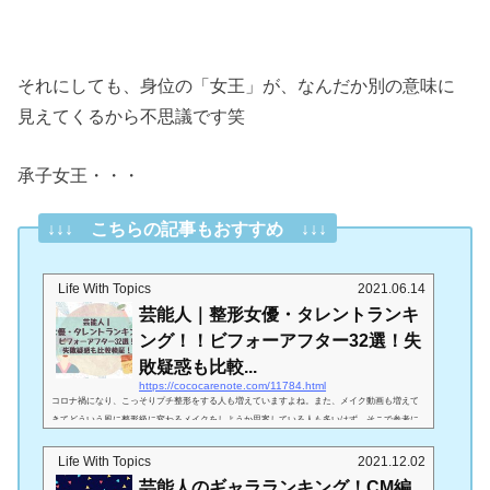
それにしても、身位の「女王」が、なんだか別の意味に
見えてくるから不思議です笑
承子女王・・・
↓↓↓ こちらの記事もおすすめ ↓↓↓
Life With Topics
2021.06.14
芸能人｜整形女優・タレントランキ
ング！！ビフォーアフター32選！失
敗疑惑も比較...
https://cococarenote.com/11784.html
コロナ禍になり、こっそりプチ整形をする人も増えていますよね。また、メイク動画も増えて
きてどういう風に整形級に変わるメイクをしようか思案している人も多いはず。そこで参考に
なるのが、芸能人で整形をしたＯＲ整形級に顔が変わった人のビフォーアフター。本当のとこ
ろはどうかわかりませんが（あくまで噂です）、たとえ整形級のお化粧や年齢による顔変化に
Life With Topics
2021.12.02
よるものだったとしても、こんな風に整形級に垢抜けたい～！とかな～り参考になりますよ
芸能人のギャラランキング！CM編