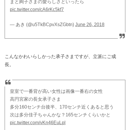
まと絢子さまの愛らしさといったら
pic.twitter.com/cA6rKc5kf7
— あき (@u5TkBCpvXsZGbtn)
June 26, 2018
こんなかわいらしかった承子さまですが、立派にご成
長。
皇室で一番背が高い女性は画像一番右の女性
高円宮家の長女承子さま
多分160センチ台後半、170センチ近くあると思う
次は多分佳子ちゃんかな？165センチくらいかと
pic.twitter.com/vKn46EuLpl