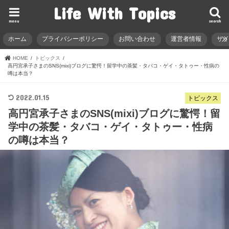
Life With Topics
menu
search
ホーム
プライバシーポリシー
お問い合わせ
運営者情報
サ
HOME
トピックス
高円宮承子さまのSNS(mixi)ブログに驚愕！留学中の茶髪・タバコ・ゲイ・タトゥー・性病の
噂は本当？
2022.01.15
トピックス
高円宮承子さまのSNS(mixi)ブログに驚愕！留
学中の茶髪・タバコ・ゲイ・タトゥー・性病
の噂は本当？