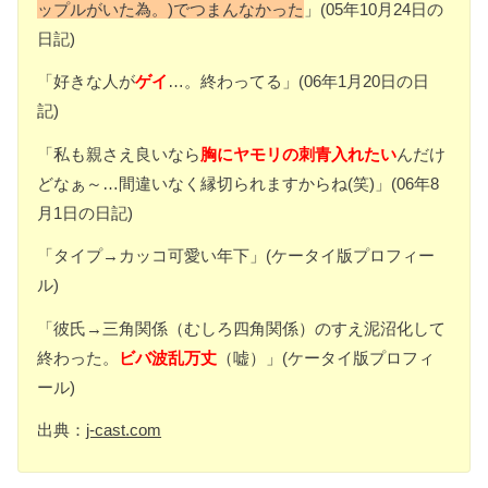
ップルがいた為。)でつまんなかった
」(05年10月24日の
日記)
「好きな人が
ゲイ
…。終わってる」(06年1月20日の日
記)
「私も親さえ良いなら
胸にヤモリの刺青入れたい
んだけ
どなぁ～…間違いなく縁切られますからね(笑)」(06年8
月1日の日記)
「タイプ→カッコ可愛い年下」(ケータイ版プロフィー
ル)
「彼氏→三角関係（むしろ四角関係）のすえ泥沼化して
終わった。
ビバ波乱万丈
（嘘）」(ケータイ版プロフィ
ール)
出典：
j-cast.com