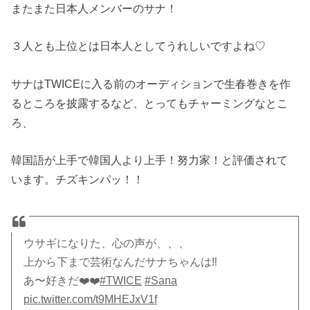
またまた日本人メンバーのサナ！
３人とも上位とは日本人としてうれしいですよね♡
サナはTWICEに入る前のオーディションで生春巻きを作
るところを披露するなど、とってもチャーミングなとこ
ろ、
韓国語が上手で韓国人より上手！努力家！と評価されて
います。チズキンパッ！！
ウサギになりた、心の声が、、、
上から下まで芸術なんだサナちゃんは‼️
あ〜好きだ❤️‍❤️‍
#TWICE
#Sana
pic.twitter.com/t9MHEJxV1f