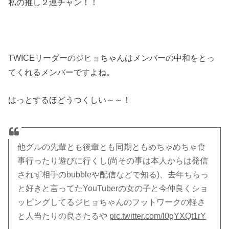
私の推し２連チャン！！
TWICEリーダーのジヒョちゃんはメンバーの中和をとっ
てくれるメンバーですよね。
はっとするほどうつくしい～～！
他グルの先輩とも後輩とも同期ともめちゃめちゃ食
事行ったり遊びに行くし(尚その事は本人からは発信
されず相手のbubbleや配信などで知る)、去年ちらっ
と好きと言ってたYouTuberの女の子と今仲良くショ
ッピングしてるジヒョちゃんのフットワークの軽さ
と人当たりの良さたるや
pic.twitter.com/l0gYXQt1rY