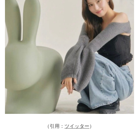
（引用：
ツイッター
）