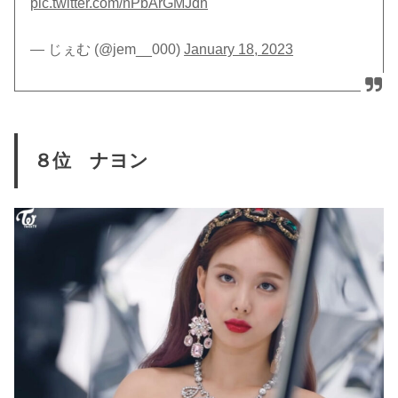
pic.twitter.com/nPbArGMJdn
— じぇむ (@jem__000)
January 18, 2023
８位 ナヨン