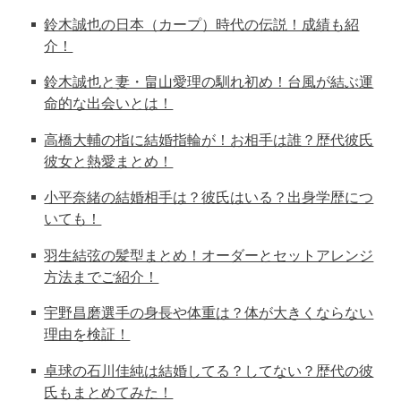
鈴木誠也の日本（カープ）時代の伝説！成績も紹
介！
鈴木誠也と妻・畠山愛理の馴れ初め！台風が結ぶ運
命的な出会いとは！
高橋大輔の指に結婚指輪が！お相手は誰？歴代彼氏
彼女と熱愛まとめ！
小平奈緒の結婚相手は？彼氏はいる？出身学歴につ
いても！
羽生結弦の髪型まとめ！オーダーとセットアレンジ
方法までご紹介！
宇野昌磨選手の身長や体重は？体が大きくならない
理由を検証！
卓球の石川佳純は結婚してる？してない？歴代の彼
氏もまとめてみた！