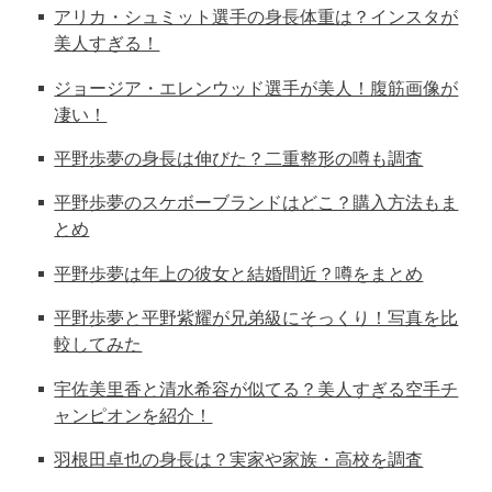
アリカ・シュミット選手の身長体重は？インスタが
美人すぎる！
ジョージア・エレンウッド選手が美人！腹筋画像が
凄い！
平野歩夢の身長は伸びた？二重整形の噂も調査
平野歩夢のスケボーブランドはどこ？購入方法もま
とめ
平野歩夢は年上の彼女と結婚間近？噂をまとめ
平野歩夢と平野紫耀が兄弟級にそっくり！写真を比
較してみた
宇佐美里香と清水希容が似てる？美人すぎる空手チ
ャンピオンを紹介！
羽根田卓也の身長は？実家や家族・高校を調査