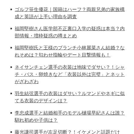
ゴルフ笹生優花｜国籍はハーフ？両親兄弟の家族構
成と英語が上手い理由を調査
福岡堅樹さん医学部不正裏口入学の疑惑は本当？内
部情報・増枠疑惑の噂まとめ
福岡堅樹氏と王様のブランチ小林麗菜さん結婚？な
れそめは？匂わせ指輪やデート目撃情報も！
ネイサンチェン選手の衣装は地味でダサい？！シャ
チ・バス・卵焼きなど「衣装以外は完璧」とネット
がざわざわ
羽生結弦選手の衣装はダサい？ルマンドやネギに似
てる衣装のデザインは？
李忠成選手と結婚相手のモデル樋場早紀さんは誰？
馴れ初めや子供は？
藤光謙司選手が左足切断？！イケメンと話題だけ