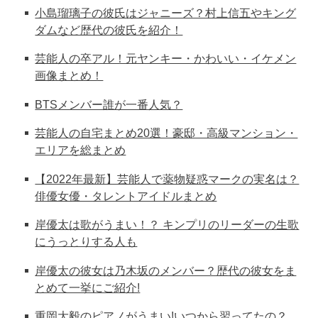
小島瑠璃子の彼氏はジャニーズ？村上信五やキング
ダムなど歴代の彼氏を紹介！
芸能人の卒アル！元ヤンキー・かわいい・イケメン
画像まとめ！
BTSメンバー誰が一番人気？
芸能人の自宅まとめ20選！豪邸・高級マンション・
エリアを総まとめ
【2022年最新】芸能人で薬物疑惑マークの実名は？
俳優女優・タレントアイドルまとめ
岸優太は歌がうまい！？ キンプリのリーダーの生歌
にうっとりする人も
岸優太の彼女は乃木坂のメンバー？歴代の彼女をま
とめて一挙にご紹介!
重岡大毅のピアノがうまい!いつから習ってたの？