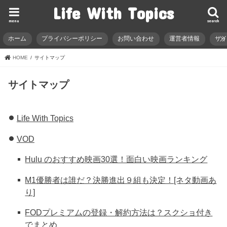
Life With Topics
menu
search
ホーム
プライバシーポリシー
お問い合わせ
運営者情報
サ
HOME
サイトマップ
サイトマップ
Life With Topics
VOD
Hulu のおすすめ映画30選！面白い映画ランキング
M1優勝者は誰だ？決勝進出９組も決定！[ネタ動画あ
り]
FODプレミアムの登録・解約方法は？スクショ付き
でまとめ