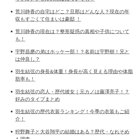
荒川静香の自宅はどこ？旦那はどんな人？現在の年
収もすごくて住まいは豪邸 ！
荒川静香の現在は？整形疑惑の真相や子供について
も！
宇野昌磨の弟はホッケー部！？名前は宇野樹！兄と
は仲良し？
羽生結弦の身長&体重！身長が高く見える理由や体脂
肪率も！
羽生結弦の恋人・歴代彼女｜元カノは藤澤亮子！？
好みのタイプまとめ
羽生結弦の歴代衣装ランキング！今季の衣装もご紹
介！
狩野舞子と大谷翔平の結婚はある？歴代・なれそめ
も調査