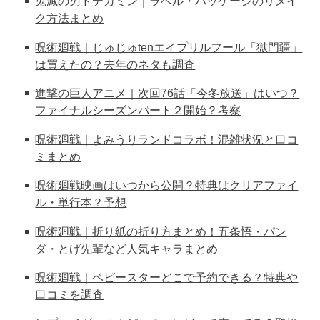
鬼滅の刃ドデカミン｜ラベル・パッケージのリメイ
ク方法まとめ
呪術廻戦｜じゅじゅtenエイプリルフール「獄門疆」
は買えたの？去年のネタも調査
進撃の巨人アニメ｜次回76話「今冬放送」はいつ？
ファイナルシーズンパート２開始？考察
呪術廻戦｜よみうりランドコラボ！混雑状況と口コ
ミまとめ
呪術廻戦映画はいつから公開？特典はクリアファイ
ル・単行本？予想
呪術廻戦｜折り紙の折り方まとめ！五条悟・パン
ダ・とげ先輩など人気キャラまとめ
呪術廻戦｜ベビースターどこで予約できる？特典や
口コミを調査