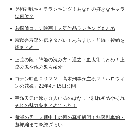
呪術廻戦キャラランキング！あなたの好きなキャラ
は何位？
名探偵コナン映画｜人気作品ランキングまとめ
煉獄杏寿郎外伝ネタバレ！あらすじ・前編・後編を
総まとめ！
上弦の陸・堕姫の読み方・過去・血鬼術まとめ！上
弦の鬼や他の鬼も紹介！
コナン映画２０２２｜高木刑事が主役？「ハロウィ
ンの花嫁」22年4月15日公開
宇髄天元に嫁が３人いるのはなぜ？馴れ初めやそれ
ぞれの魅力をまとめてみた！
鬼滅の刃｜２期中止の噂の真相解明！無限列車編・
遊郭編までを総ざらい！