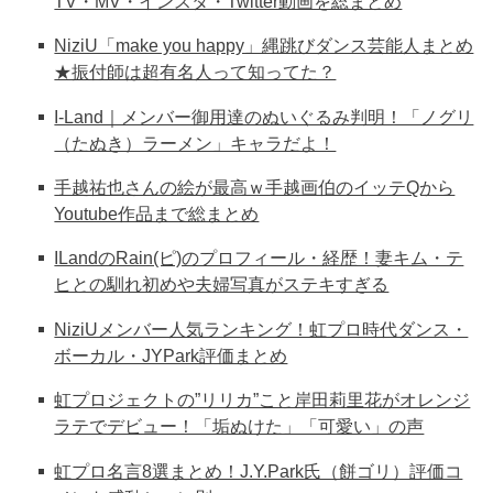
TV・MV・インスタ・Twitter動画を総まとめ
NiziU「make you happy」縄跳びダンス芸能人まとめ
★振付師は超有名人って知ってた？
I-Land｜メンバー御用達のぬいぐるみ判明！「ノグリ
（たぬき）ラーメン」キャラだよ！
手越祐也さんの絵が最高ｗ手越画伯のイッテQから
Youtube作品まで総まとめ
ILandのRain(ピ)のプロフィール・経歴！妻キム・テ
ヒとの馴れ初めや夫婦写真がステキすぎる
NiziUメンバー人気ランキング！虹プロ時代ダンス・
ボーカル・JYPark評価まとめ
虹プロジェクトの”リリカ”こと岸田莉里花がオレンジ
ラテでデビュー！「垢ぬけた」「可愛い」の声
虹プロ名言8選まとめ！J.Y.Park氏（餅ゴリ）評価コ