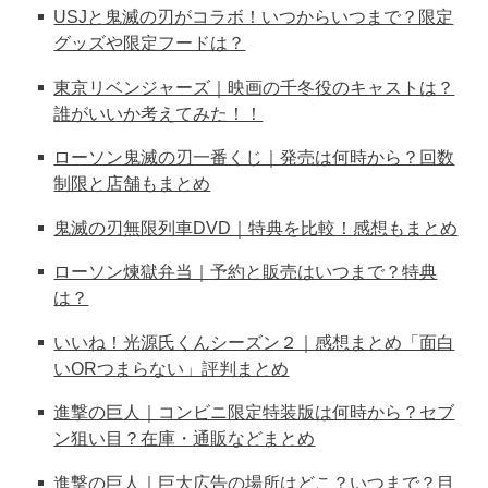
USJと鬼滅の刃がコラボ！いつからいつまで？限定
グッズや限定フードは？
東京リベンジャーズ｜映画の千冬役のキャストは？
誰がいいか考えてみた！！
ローソン鬼滅の刃一番くじ｜発売は何時から？回数
制限と店舗もまとめ
鬼滅の刃無限列車DVD｜特典を比較！感想もまとめ
ローソン煉獄弁当｜予約と販売はいつまで？特典
は？
いいね！光源氏くんシーズン２｜感想まとめ「面白
いORつまらない」評判まとめ
進撃の巨人｜コンビニ限定特装版は何時から？セブ
ン狙い目？在庫・通販などまとめ
進撃の巨人｜巨大広告の場所はどこ？いつまで？目