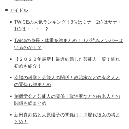
アイドル
TWICEの人気ランキング！3位はミナ・2位はサナ・
1位は・・・！？
Twiceの身長・体重を総まとめ！サバ読みメンバーは
いるのか！？
【２０２２年最新】最近結婚した芸能人一覧！馴れ
初めも紹介！
幸福の科学と芸能人の関係！政治家などの有名人と
の関係も総まとめ
創価学会と芸能人の関係！政治家などの有名人との
関係も総まとめ
新田真剣佑と大原櫻子の関係は！？歴代彼女の噂ま
とめ！