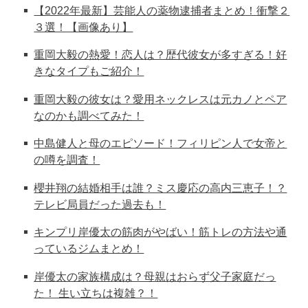
【2022年最新】芸能人の薬物逮捕者まとめ！衝撃２
３選！【画像あり】
重岡大毅の熱愛！恋人は？歴代彼女が多すぎる！好
きなタイプもご紹介！
重岡大毅の彼女は？愛用ネックレスは元カノとペア
なのかも調べてみた！
中島健人と母のエピソード！フィリピン人で女帝と
の噂を調査！
櫻井翔の結婚相手は誰？ミス慶応の高内三恵子！？
テレビ局員だった過去も！
キンプリ岸優太の筋肉がやばい！筋トレの方法や通
っているジムまとめ！
岸優太の家族構成は？母親はおらず父子家庭だっ
た！ 生い立ちは複雑？！