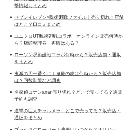
撃情報もまとめ
セブンイレブン×呪術廻戦ファイル｜売り切れ？店舗
はどこ？口コミまとめ
ユニクロUT呪術廻戦コラボ｜オンライン販売何時か
ら？店頭整理券・再販はある？
ローソン呪術廻戦コラボ何時から？販売店舗・通販
をまとめ
鬼滅の刃一番くじ｜鬼殺の志は何時から？販売店舗
は？回数制限など調査
名探偵コナンanan売り切れ？どこで売ってる？通販
予約も調査
進撃の巨人チャルメラ｜どこで売ってる？販売店・
通販をまとめ
ブラッククローバー｜映画はいつから？オリジナ