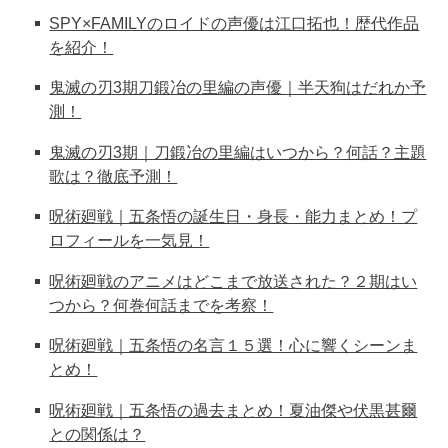
SPY×FAMILYのロイドの声優は江口拓也！歴代作品
を紹介！
鬼滅の刃3期刀鍛冶の里編の声優｜半天狗はだれか予
測！
鬼滅の刃3期｜刀鍛冶の里編はいつから？何話？主題
歌は？徹底予測！
呪術廻戦｜五条悟の誕生日・身長・能力まとめ！プ
ロフィールを一気見！
呪術廻戦のアニメはどこまで放送された？２期はい
つから？何巻何話までを考察！
呪術廻戦｜五条悟の名言１５選！心に響くシーンま
とめ！
呪術廻戦｜五条悟の過去まとめ！夏油傑や伏黒甚爾
との関係は？