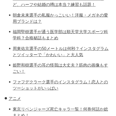
ど、ハーフや結婚の噂は本当？練習も話題！
朝倉未来選手の私服かっこいい！洋服・メガネの愛
用ブランドは？
福岡堅樹選手が通う医学部は順天堂大学スポーツ科
学科？合格秘話もまとめ
周東佑京選手の50メートルは何秒？インスタグラム
とツイッターで「かわいい」と大人気
姫野和樹選手の耳の怪我は大丈夫？筋肉の画像もす
ごい！
ファフデクラーク選手のインスタグラム！恋人との
ツーショットがいっぱい
アニメ
東京リベンジャーズ死亡キャラ一覧！何巻何話か総
まとめ！