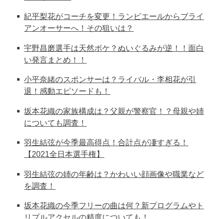
紀平梨花がコーチを変更！ランビエールからブライ
アンオーサーへ！その狙いは？
宇野昌磨選手は天然ボケ？ぬいぐるみが逆！！面白
い発言まとめ！！
小平奈緒のスポンサーは？ライバル・李相花が引
退！感動エピソードも！
坂本花織の家族構成は？父親が警察官！？母親や姉
についても調査！
羽生結弦が今季最高得点！合計点が凄すぎる！
【2021全日本選手権】
羽生結弦の姉の年齢は？かわいい顔画像や職業など
を調査！
坂本花織の今季フリーの曲は何？新プログラムやト
リプルアクセルの精度についても！