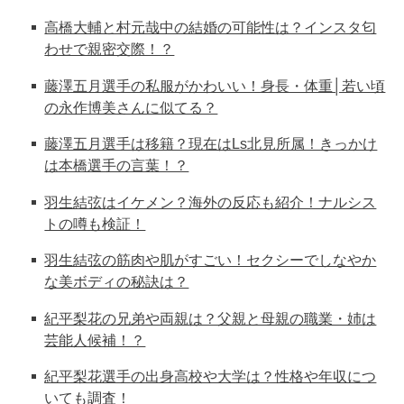
高橋大輔と村元哉中の結婚の可能性は？インスタ匂
わせで親密交際！？
藤澤五月選手の私服がかわいい！身長・体重│若い頃
の永作博美さんに似てる？
藤澤五月選手は移籍？現在はLs北見所属！きっかけ
は本橋選手の言葉！？
羽生結弦はイケメン？海外の反応も紹介！ナルシス
トの噂も検証！
羽生結弦の筋肉や肌がすごい！セクシーでしなやか
な美ボディの秘訣は？
紀平梨花の兄弟や両親は？父親と母親の職業・姉は
芸能人候補！？
紀平梨花選手の出身高校や大学は？性格や年収につ
いても調査！