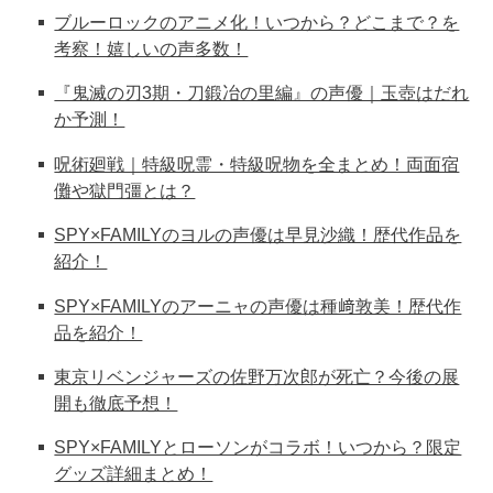
ブルーロックのアニメ化！いつから？どこまで？を
考察！嬉しいの声多数！
『鬼滅の刃3期・刀鍛冶の里編』の声優｜玉壺はだれ
か予測！
呪術廻戦｜特級呪霊・特級呪物を全まとめ！両面宿
儺や獄門彊とは？
SPY×FAMILYのヨルの声優は早見沙織！歴代作品を
紹介！
SPY×FAMILYのアーニャの声優は種﨑敦美！歴代作
品を紹介！
東京リベンジャーズの佐野万次郎が死亡？今後の展
開も徹底予想！
SPY×FAMILYとローソンがコラボ！いつから？限定
グッズ詳細まとめ！