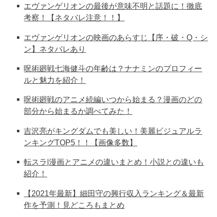
エヴァンゲリオンの最後が意味不明と話題に！徹底
考察！【ネタバレ注意！！】
エヴァンゲリオンの映画のあらすじ【序・破・Q・シ
ン】ネタバレあり
呪術廻戦七海健斗の年齢は？ナナミンのプロフィー
ルと魅力を紹介！
呪術廻戦のアニメ続編いつから始まる？漫画のどの
部分から始まるか調べてみた！
吉沢亮がキングダムでも美しい！美麗ビジュアルラ
ンキングTOP5！！【画像多数】
転スラ|漫画とアニメの違いまとめ！小説との違いも
紹介！
【2021年最新】細田守の興行収入ランキング＆最新
作を予測！見どころもまとめ