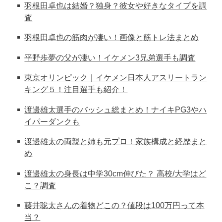
羽根田卓也は結婚？独身？彼女や好きなタイプを調
査
羽根田卓也の筋肉が凄い！画像と筋トレ法まとめ
平野歩夢の父が凄い！イケメン3兄弟選手も調査
東京オリンピック｜イケメン日本人アスリートラン
キング５！注目選手も紹介！
渡邊雄太選手のバッシュ総まとめ！ナイキPG3やハ
イパーダンクも
渡邊雄太の両親と姉も元プロ！家族構成と経歴まと
め
渡邊雄太の身長は中学30cm伸びた？ 高校/大学はど
こ？調査
藤井聡太さんの着物どこの？値段は100万円って本
当？