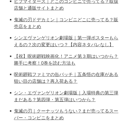
ヒプマイダース｜どこのコンビニで売ってる？取扱
店舗と通販サイトまとめ
鬼滅の刃ドデカミン｜コンビニどこに売ってる？販
売店をまとめ
シンエヴァンゲリオン劇場版｜第一弾ポスターもら
えるの？次の変更はいつ？【内容ネタバレなし】
【祝】呪術廻戦映画化！アニメ第３期はいつから？
勝手に考察！0巻を読む方法も
呪術廻戦ファミマの缶バッチ｜五条悟の在庫がある
狙い目の店舗は？再入荷ある？
シン・エヴァンゲリオン劇場版｜入場特典の第三弾
まだある？第四弾・第五弾はいつから？
鬼滅の刃｜クーナッツもうない？まだ売ってるスー
パー・コンビニをまとめ