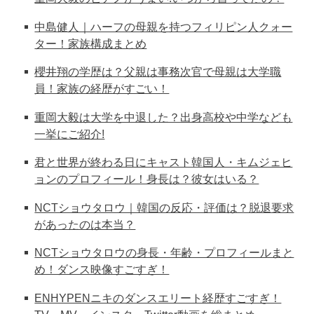
中島健人｜ハーフの母親を持つフィリピン人クォー
ター！家族構成まとめ
櫻井翔の学歴は？父親は事務次官で母親は大学職
員！家族の経歴がすごい！
重岡大毅は大学を中退した？出身高校や中学なども
一挙にご紹介!
君と世界が終わる日にキャスト韓国人・キムジェヒ
ョンのプロフィール！身長は？彼女はいる？
NCTショウタロウ｜韓国の反応・評価は？脱退要求
があったのは本当？
NCTショウタロウの身長・年齢・プロフィールまと
め！ダンス映像すごすぎ！
ENHYPENニキのダンスエリート経歴すごすぎ！