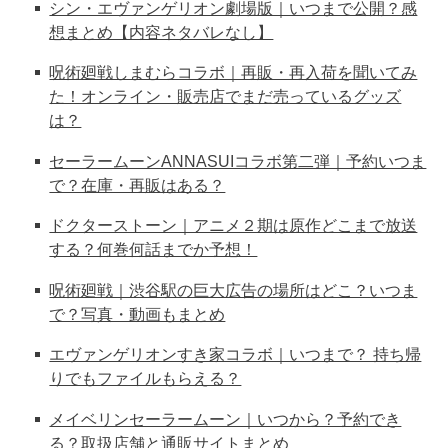
シン・エヴァンゲリオン劇場版｜いつまで公開？感
想まとめ【内容ネタバレなし】
呪術廻戦しまむらコラボ｜再販・再入荷を聞いてみ
た！オンライン・販売店でまだ売っているグッズ
は？
セーラームーンANNASUIコラボ第二弾｜予約いつま
で？在庫・再販はある？
ドクターストーン｜アニメ２期は原作どこまで放送
する？何巻何話までか予想！
呪術廻戦｜渋谷駅の巨大広告の場所はどこ？いつま
で？写真・動画もまとめ
エヴァンゲリオンすき家コラボ｜いつまで？ 持ち帰
りでもファイルもらえる？
メイベリンセーラームーン｜いつから？予約でき
る？取扱店舗と通販サイトまとめ