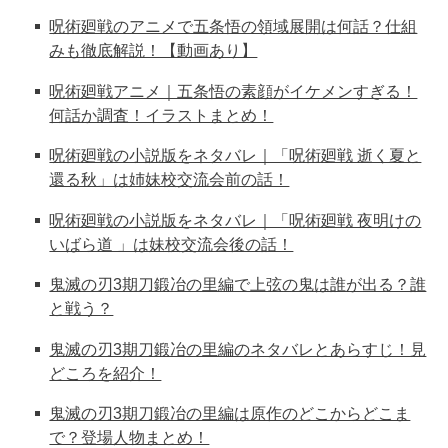
呪術廻戦のアニメで五条悟の領域展開は何話？仕組
みも徹底解説！【動画あり】
呪術廻戦アニメ｜五条悟の素顔がイケメンすぎる！
何話か調査！イラストまとめ！
呪術廻戦の小説版をネタバレ｜「呪術廻戦 逝く夏と
還る秋」は姉妹校交流会前の話！
呪術廻戦の小説版をネタバレ｜「呪術廻戦 夜明けの
いばら道 」は妹校交流会後の話！
鬼滅の刃3期刀鍛冶の里編で上弦の鬼は誰が出る？誰
と戦う？
鬼滅の刃3期刀鍛冶の里編のネタバレとあらすじ！見
どころを紹介！
鬼滅の刃3期刀鍛冶の里編は原作のどこからどこま
で？登場人物まとめ！