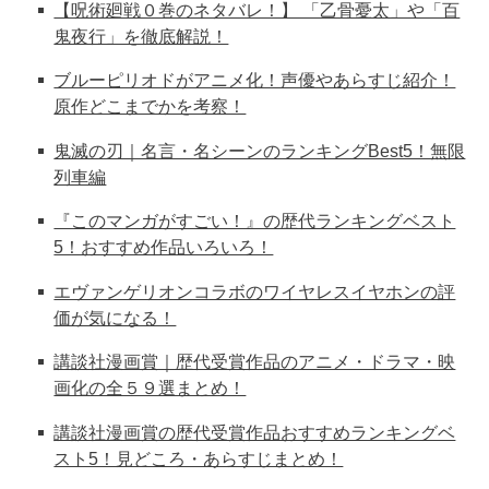
【呪術廻戦０巻のネタバレ！】 「乙骨憂太」や「百
鬼夜行」を徹底解説！
ブルーピリオドがアニメ化！声優やあらすじ紹介！
原作どこまでかを考察！
鬼滅の刃｜名言・名シーンのランキングBest5！無限
列車編
『このマンガがすごい！』の歴代ランキングベスト
5！おすすめ作品いろいろ！
エヴァンゲリオンコラボのワイヤレスイヤホンの評
価が気になる！
講談社漫画賞｜歴代受賞作品のアニメ・ドラマ・映
画化の全５９選まとめ！
講談社漫画賞の歴代受賞作品おすすめランキングベ
スト5！見どころ・あらすじまとめ！