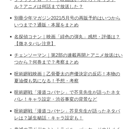
ル？アニメは何話まで放送した？
別冊少年マガジン2021/5月号の再販予約はいつから
いつまで？通販・本屋をまとめ
名探偵コナン｜映画「緋色の弾丸」感想・評価は？
【微ネタバレ注意】
チェンソーマン｜第2部の連載再開とアニメ放送はい
つから？何巻まで？考察まとめ
呪術廻戦映画｜乙骨憂太の声優決定の反応！本物の
夏油傑も気になる！予想・考察
呪術廻戦「漫道コバヤシ」で芥見先生が語ったネタ
バレ！キャラ設定・渋谷事変の背景など
呪術廻戦「漫道コバヤシ」芥見先生が語ったネタバ
レは？誕生秘話・キャラ設定も！