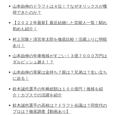
山本由伸のドラフトは４位！？なぜオリックスが獲
得できたのか？
【２０２２年最新】最近結婚した芸能人一覧！馴れ
初めも紹介！
村上宗隆と清宮幸太郎を徹底比較！活躍ぶりに明暗
あり！
山本由伸の年俸推移がすごい！３億７０００万円は
ダルビッシュ越え！？
山本由伸の実家は金持ち？親は？兄弟は？生い立ち
に迫る！
鈴木誠也選手の年棒総額は１００億円！推移を紹
介！カブスでの活躍を紹介
鈴木誠也選手の高校は？ドラフト会議は？同世代の
プロは？徹底調査【動画あり】