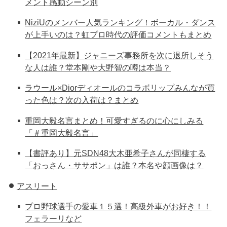
メント感動シーン別
NiziUのメンバー人気ランキング！ボーカル・ダンス
が上手いのは？虹プロ時代の評価コメントもまとめ
【2021年最新】ジャニーズ事務所を次に退所しそう
な人は誰？堂本剛や大野智の噂は本当？
ラウール×Diorディオールのコラボリップみんなが買
った色は？次の入荷は？まとめ
重岡大毅名言まとめ！可愛すぎるのに心にしみる
「＃重岡大毅名言」
【書評あり】元SDN48大木亜希子さんが同棲する
「おっさん・ササポン」は誰？本名や顔画像は？
アスリート
プロ野球選手の愛車１５選！高級外車がお好き！！
フェラーリなど