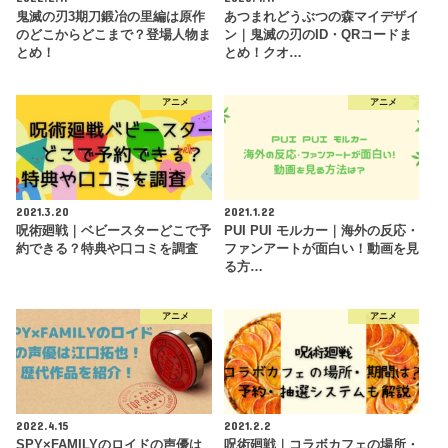
鬼滅の刃3期刀鍛冶の里編は原作
あつまれどうぶつの森マイデザイ
のどこからどこまで？登場人物ま
ン｜鬼滅の刃のID・QRコードま
とめ！
とめ！クオ…
アニメ
アニメ
2021.3.20
2021.1.22
呪術廻戦｜ベビースターどこで予
PUI PUI モルカー｜海外の反応・
約できる？特典や口コミを調査
ファンアートが面白い！動画を見
る方…
アニメ
アニメ
2022.4.15
2021.2.2
SPY×FAMILYのロイドの声優は
呪術廻戦｜コラボカフェの場所・