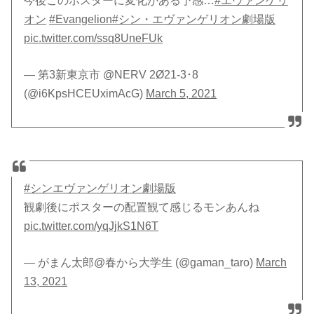
今後このポスターに変化がある予感…
#エヴァンゲリ
オン
#Evangelion
#シン・エヴァンゲリオン劇場版
pic.twitter.com/ssq8UneFUk
— 第3新東京市 @NERV 2Ø21-3･8
(@i6KpsHCEUximAcG)
March 5, 2021
#シンエヴァンゲリオン劇場版
観劇後にポスターの配置観て感じるモンあんね
pic.twitter.com/yqJjkS1N6T
— がまん太郎@春から大学生 (@gaman_taro)
March
13, 2021