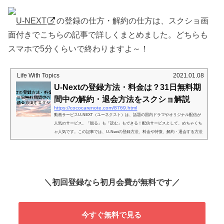
U-NEXT
の登録の仕方・解約の仕方は、スクショ画
面付きでこちらの記事で詳しくまとめました。どちらも
スマホで5分くらいで終わりますよ～！
Life With Topics
2021.01.08
U-Nextの登録方法・料金は？31日無料期
間中の解約・退会方法をスクショ解説
https://cococarenote.com/8769.html
動画サービスU-NEXT（ユーネクスト）は、話題の国内ドラマやオリジナル配信が
人気のサービス。「観る」も「読む」もできる！配信サービスとして、めちゃくち
ゃ人気です。この記事では、U-Nextの登録方法、料金や特徴、解約・退会する方法
に加えて、U-NEXT動画で見れる動画やブック（雑誌・漫画など）についてもご紹
介します。U-Nextの登録方法まず登録方法をご紹介します。スマホで５分で完了し
ます。 ①U-Nextのページに飛び、「まずは31日間無料トライアル」をタップ②会員
情報・支払い方法を登録します③登録内容を確認して画面下...
＼初回登録なら初月会費が無料です／
今すぐ無料で見る