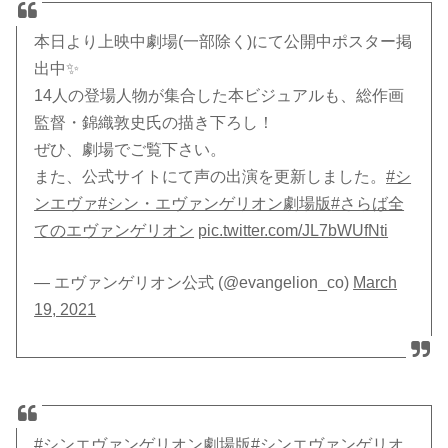
本日より上映中劇場(一部除く)にて公開中ポスター掲
出中✨
14人の登場人物が集合した本ビジュアルも、総作画
監督・錦織敦史氏の描き下ろし！
ぜひ、劇場でご覧下さい。
また、公式サイトにて声の出演を更新しました。
#シ
ンエヴァ
#シン・エヴァンゲリオン劇場版
#さらば全
てのエヴァンゲリオン
pic.twitter.com/JL7bWUfNti
— エヴァンゲリオン公式 (@evangelion_co)
March
19, 2021
#シンエヴァンゲリオン劇場版
#シンエヴァンゲリオ