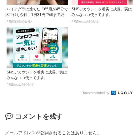
バイアグラは捨てた「65歳が45分で
SNSアカウントを着実に成長。実は
3回戦も余裕」1日31円で朝まで絶好
みんなココ使ってます。
調！
PR(健商株式会社)
PR(Dreaw合同会社)
SNSアカウントを着実に成長。実は
みんなココ使ってます。
PR(Dreaw合同会社)
Recommended by
コメントを残す
メールアドレスが公開されることはありません。