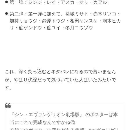
第一弾：シンジ・レイ・アスカ・マリ・カヲル
第二弾：第一弾に加えて、葛城ミサト・赤木リツコ・
加持リョウジ・鈴原トウジ・相田ケンスケ・洞木ヒカ
リ・碇ゲンドウ・碇ユイ・冬月コウゾウ
これ、深く突っ込むとネタバレになるので言いません
が、やはり伏線だって気づいていた人はいたみたいで
す。
『シン・エヴァンゲリオン劇場版』 のポスターは本
当にこれで完成なんですかね🤔