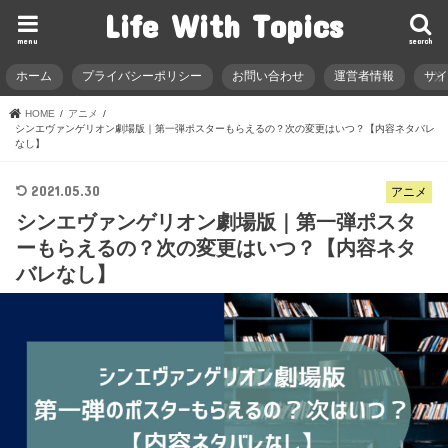
Life With Topics
menu
search
ホーム
プライバシーポリシー
お問い合わせ
運営者情報
サ
HOME
アニメ
シンエヴァンゲリオン劇場版｜第一弾ポスターもらえるの？次の変更はいつ？【内容ネタバレ
なし】
2021.05.30
アニメ
シンエヴァンゲリオン劇場版｜第一弾ポスタ
ーもらえるの？次の変更はいつ？【内容ネタ
バレなし】