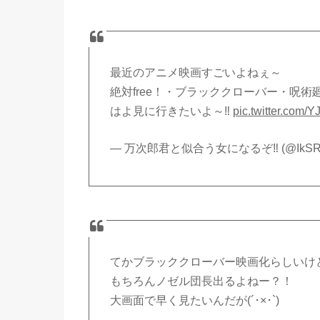
最近のアニメ映画すごいよねぇ～
絶対free！・ブラッククローバー・呪術
はよ見に行きたいよ～‼
pic.twitter.com
— 万次郎君と似合う女になるぞ‼ (@IkSR97
てかブラッククローバー映画化らしいけ
もちろんノゼル団長出るよねー？！
大画面で早く見たいんだが(´･×･`)