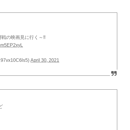
廻戦の映画見に行く～‼
/YJm5EP2xyL
vx10C6ls5)
April 30, 2021
ど