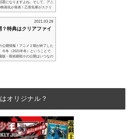
話題になりますよね。そして、アニ
の映画化が発表！乙骨先輩がスクリ
～！この記事では、アニメ第３期は
巻を無料で先取りで読む方法もご紹
2021.03.28
ンの勝手な考察ですのでご了承くだ
開？特典はクリアファイ
／今すぐ無料で見る★U-Nextは
の公開情報！アニメ２期が終了した
今冬（2021年冬）ということで
場版・呪術廻戦０の公開はいつなの
る劇場版の特典なども予想していき
開？ 公開日：2021年冬 公式サイ
e.jp/ あらすじ：呪術廻戦0巻自身の死刑を望む
里香に苦しんでいた。そんな中、
容はオリジナル？