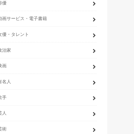
俳優
動画サービス・電子書籍
女優・タレント
政治家
映画
有名人
歌手
芸人
芸術