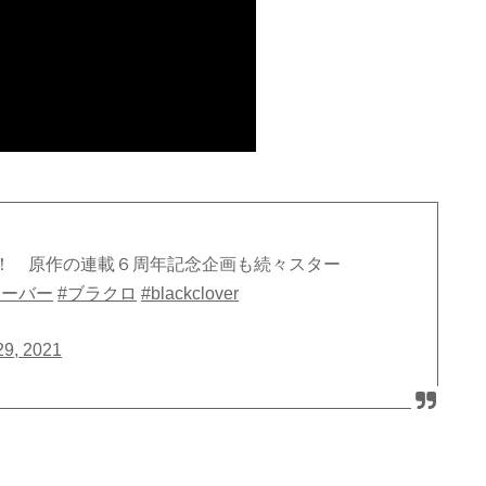
！ 原作の連載６周年記念企画も続々スター
ローバー
#ブラクロ
#blackclover
29, 2021