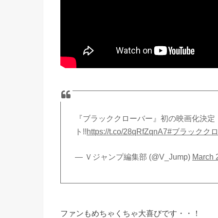
『ブラッククローバー』初の映画化決定
ト!!
https://t.co/28qRfZqnA7
#ブラックク
— Ｖジャンプ編集部 (@V_Jump)
March 
ファンもめちゃくちゃ大喜びです・・！