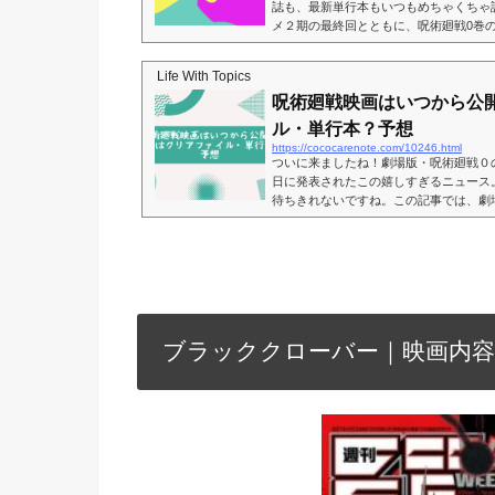
誌も、最新単行本もいつもめちゃくちゃ
メ２期の最終回とともに、呪術廻戦0巻
ーンで見れるの、ほんとうれしいですね
いつから？を勝手に考察し、呪術廻戦0
Life With Topics
介します。※あくまでも、いち熱烈ファ
呪術廻戦映画はいつから公
さい※ ＼初回登録なら初月会費が無料です
初回登録なら月額無料★途...
ル・単行本？予想
https://cococarenote.com/10246.html
ついに来ましたね！劇場版・呪術廻戦０
日に発表されたこの嬉しすぎるニュース。
待ちきれないですね。この記事では、劇
か？前売り（ムビチケ）の情報や気にな
ます！劇場版・呪術廻戦０｜はいつから公
ト：https://jujutsukaisen-movi
高校生・乙骨憂太。彼は己に憑く怨霊・
｢呪い｣を祓...
ブラッククローバー｜映画内