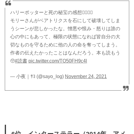
ハリーポッターと死の秘宝の感想🧚🏻‍♀️✨
モリーさんがベアトリクスを石にして破壊してしま
うシーンが悲しかったな。憎悪や恨み・怒りは誰の
心の中にもあって、極限の状態になれば皆自分の大
切なものを守るために他の人の命を奪ってしまう。
作者の伝えたかったことはなんだろう。本も読もう
🥺
#読書
pic.twitter.com/TO50FH9c4l
— 小夜｜ｻﾖ (@sayo_log)
November 24, 2021
6位 インターステラー（2014年 アメ