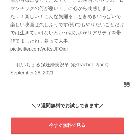
前から気になってたんです、この映画✨✨セブの「ロ
マンチックの何が悪い！」に心から共感しまし
た…！楽しい！こんな胸踊る、ときめきいっぱいで
楽しい映画は久しぶりです(笑)でもやりたいことだけ
では生きていけないという切なさがリアリティを帯
びてましたね…夢って大事
pic.twitter.com/yuKsUFOidi
— れいちぇる@妊婦実況🎀 (@1rachel_2jack)
September 28, 2021
＼２週間無料でお試しできます／
今すぐ無料で見る