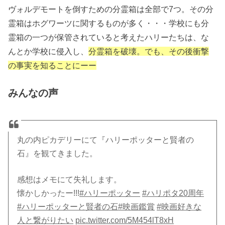
ヴォルデモートを倒すための分霊箱は全部で7つ。その分
霊箱はホグワーツに関するものが多く・・・学校にも分
霊箱の一つが保管されていると考えたハリーたちは、な
んとか学校に侵入し、
分霊箱を破壊。でも、その後衝撃
の事実を知ることにーー
みんなの声
丸の内ピカデリーにて『ハリーポッターと賢者の
石』を観てきました。
感想はメモにて失礼します。
懐かしかったー!!!
#ハリーポッター
#ハリポタ20周年
#ハリーポッターと賢者の石
#映画鑑賞
#映画好きな
人と繋がりたい
pic.twitter.com/5M454lT8xH