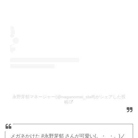
永野芽郁マネージャー(@naganomei_staff)がシェアした投
稿
メガネかけた
#永野芽郁
さんが可愛い(。・_・。)ノ