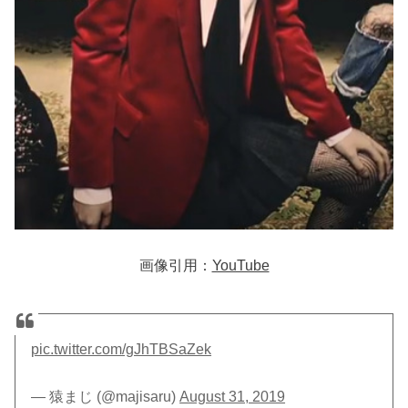
画像引用：
YouTube
pic.twitter.com/gJhTBSaZek
— 猿まじ (@majisaru)
August 31, 2019