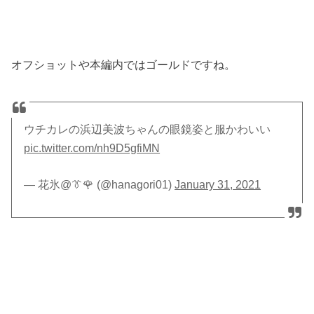
オフショットや本編内ではゴールドですね。
ウチカレの浜辺美波ちゃんの眼鏡姿と服かわいい
pic.twitter.com/nh9D5gfiMN
— 花氷@👔🌹 (@hanagori01)
January 31, 2021