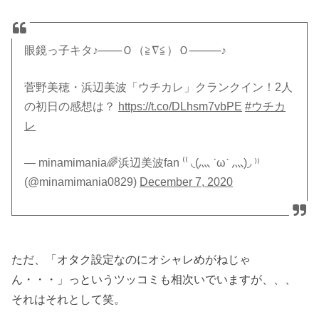
眼鏡っ子キタ♪───Ｏ（≧∇≦）Ｏ────♪
菅野美穂・浜辺美波「ウチカレ」クランクイン！2人
の初日の感想は？
https://t.co/DLhsm7vbPE
#ウチカ
レ
— minamimania🌈浜辺美波fan ⁽⁽ ◟(灬 ˊωˋ 灬)◞ ⁾⁾
(@minamimania0829)
December 7, 2020
ただ、「オタク設定なのにオシャレめがねじゃ
ん・・・」っというツッコミも相次いでいますが、、、
それはそれとして笑。