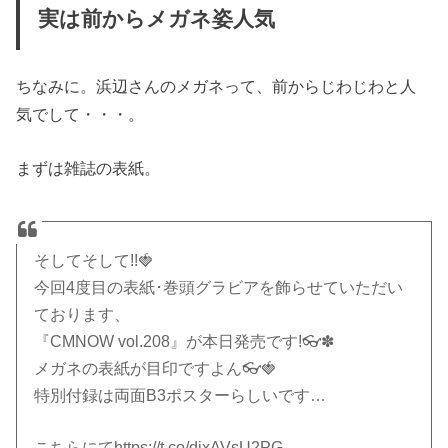
実は前からメガネ姿人気
ちなみに。浜辺さんのメガネって、前からじわじわと人
気でして・・・。
まずは雑誌の表紙。
そしてそして!!🍓
今回4度目の表紙･巻頭グラビアを飾らせていただい
ております、
『CMNOW vol.208』が本日発売です!👓✽
メガネの表紙が目印ですよん👓🍓
特別付録は両面B3ポスターらしいです…
こちらにて
https://t.co/djxAVsU2PG