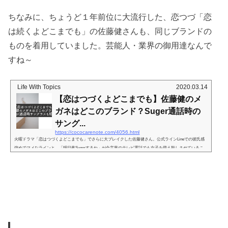
ちなみに、ちょうど１年前位に大流行した、恋つづ「恋
は続くよどこまでも」の佐藤健さんも、同じブランドの
ものを着用していました。芸能人・業界の御用達なんで
すね～
Life With Topics
2020.03.14
【恋はつづくよどこまでも】佐藤健のメ
ガネはどこのブランド？Suger通話時の
サング...
https://cococarenote.com/4056.html
火曜ドラマ「恋はつづくよどこまでも」でさらに大ブレイクした佐藤健さん。公式ラインLineでの彼氏感
強めでマメなラインと、「明日夜Sugerするね」が合言葉のテレビ電話でも女子を萌え殺しさせているこ
とで、もはや日本女子の精神安定に欠かせない存在になっていますｗ。Youtubeたけてれも更新が楽しみで
すよね！そして・・・「恋つづ」ドラマの中でも、Suger時でも気になるのが佐藤健さんのかけているメ
ガネ。何身に着けても似合いますけど、いったいどこのブランドのものか気になりますよね～ってことで
調査してみました！「恋はつづ...