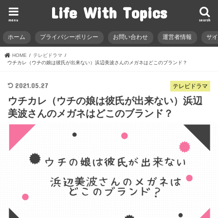
Life With Topics
menu
search
ホーム
プライバシーポリシー
お問い合わせ
運営者情報
サ
HOME
テレビドラマ
ウチカレ（ウチの娘は彼氏が出来ない）浜辺美波さんのメガネはどこのブランド？
2021.05.27
テレビドラマ
ウチカレ（ウチの娘は彼氏が出来ない）浜辺
美波さんのメガネはどこのブランド？