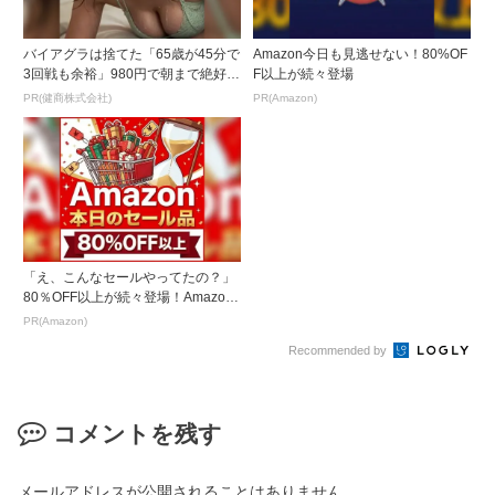
バイアグラは捨てた「65歳が45分で
Amazon今日も見逃せない！80%OF
3回戦も余裕」980円で朝まで絶好
F以上が続々登場
調！
PR(健商株式会社)
PR(Amazon)
「え、こんなセールやってたの？」
80％OFF以上が続々登場！Amazon
の本気が...
PR(Amazon)
Recommended by
コメントを残す
メールアドレスが公開されることはありません。