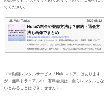
の記事でもしっかりまとめておりますので、ご参考にし
てください。
Life With Topics
2020.08.12
Huluの料金や登録方法は？解約・退会方
法も画像でまとめ
https://cococarenote.com/7225.html
動画サービスHulu（フール―）は、初回会員登録をすると、2週間の無料トライア
ル期間がついています。でも、実際に登録する時にやり方が分からない、他にどん
な動画が見れるのかよく分からない・・なんてことはありませんか？また、Huluは
2週間のトライアル期間が過ぎると月額料金が発生する仕組みになっているので、
もし解約したいと思ったら必ず無料トライアル期間に解約・退会手続きをすませる
ことが大切。実際に使ってみて、もし解約したくなったときに「ちゃんと無料期間
内に解約できるかな？」なんて不安もありますよね。そこでこ...
（※動画レンタルサービス「Huluストア」はあります
が、無料トライアル中、有料会員は、自らレンタルしな
いとみることはできませせん）