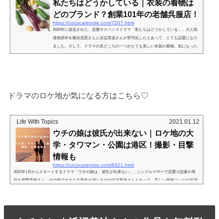
私たちはどうかしている｜衣装の着物は
どのブランド？創業101年の老舗呉服店！
https://cococarenote.com/7207.html
2020年に放送された、恋愛サスペンスドラマ「私たちはどうかしている」。大人気
漫画原作を横浜流星さんと浜辺美波さんが実写化したとあって、とても話題になり
ました。そして、ドラマの見どころの一つがとても美しい衣装の着物。気になった
人もいるのでは？そこでこの記事では、ドラマ「私たちはどうかしている」の衣装
の着物の情報を集めてみました！ ＼２週間無料でお試しできます／今すぐ無料で見
る★Huluは初回登録なら２週間無料★途中解約しても一切料金はかかりません★す
べての作品が見放題！私たちはどうかしている｜衣装は...
ドラマのロケ地が気になる方はこちら♡
Life With Topics
2021.01.12
ウチの娘は彼氏が出来ない｜ロケ地の大
学・タワマン・公園は港区！撮影・目撃
情報も
https://cococarenote.com/8421.html
2021年1月からスタートするドラマ「ウチの娘は、彼氏が出来ない」。シングルマザーで恋愛小説家の母
役を菅野美穂さん、その娘でオタク大学生を演じるのが浜辺美波さんとあって、美しい母娘コンビの共演
が話題ですよね。この記事では、「ウチの娘は、彼氏が出来ない」（通称ウチカレ）のロケ地・撮影場
所・目撃情報などをまとめます。最近多い「市区（エリア）×ドラマ」のタッグが組まれていて、このド
ラマでは東京都港区のロケ地が盛りだくさんでした♡ ウチの娘は彼氏が出来ない｜ロケ地まとめそれで
はさっそくまとめます！...