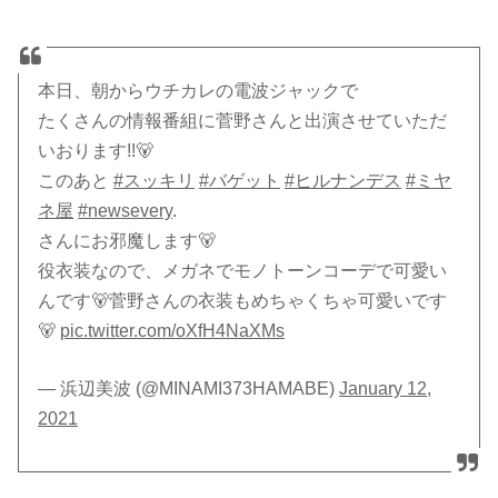
本日、朝からウチカレの電波ジャックで
たくさんの情報番組に菅野さんと出演させていただ
いおります!!🐻
このあと
#スッキリ
#バゲット
#ヒルナンデス
#ミヤ
ネ屋
#newsevery
.
さんにお邪魔します🐻
役衣装なので、メガネでモノトーンコーデで可愛い
んです🐻菅野さんの衣装もめちゃくちゃ可愛いです
🐻
pic.twitter.com/oXfH4NaXMs
— 浜辺美波 (@MINAMI373HAMABE)
January 12,
2021