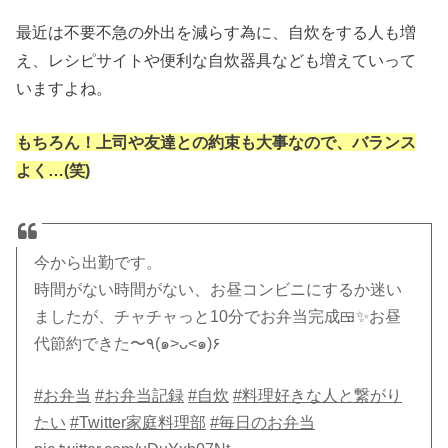
最近は不要不急の外出を減らす為に、自炊をする人も増
え、レシピサイトや便利な自炊器具なども増えていって
いますよね。
もちろん！上司や友達との約束も大事なので、バランス
よく…(笑)
今から出勤です。
時間がない時間がない、お昼コンビニにするか迷い
ましたが、チャチャっと10分でお弁当完成🍱✨お昼
代節約できた〜٩(๑>ᴗ<๑)۶
#お弁当
#お弁当記録
#自炊
#料理好きな人と繋がり
たい
#Twitter家庭料理部
#毎日のお弁当