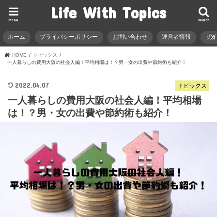
Life With Topics
menu
search
ホーム
プライバシーポリシー
お問い合わせ
運営者情報
サ
HOME
トピックス
一人暮らしの費用大阪の社会人編！平均相場は！？男・女の出費や節約術も紹介！
2022.04.07
トピックス
一人暮らしの費用大阪の社会人編！平均相場
は！？男・女の出費や節約術も紹介！