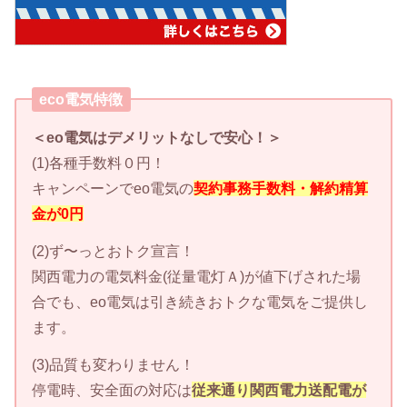
eco電気特徴
＜eo電気はデメリットなしで安心！＞
(1)各種手数料０円！
キャンペーンでeo電気の
契約事務手数料・解約精算
金が0円
(2)ず〜っとおトク宣言！
関西電力の電気料金(従量電灯Ａ)が値下げされた場
合でも、eo電気は引き続きおトクな電気をご提供し
ます。
(3)品質も変わりません！
停電時、安全面の対応は
従来通り関西電力送配電が