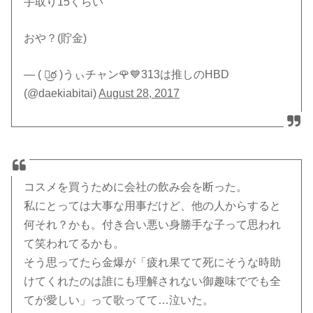
手取り15くらい
おや？(貯金)
— ( ఠ͜ఠ )うぃチャン🌹💙313は推しのHBD
(@daekiabitai)
August 28, 2017
コスメを買うために会社の飲み会を断った。
私にとっては大事な用事だけど、他の人からすると
何それ？かも。付き合い悪い身勝手な子って思われ
て笑われてるかも。
そう思ってたら金爆が「疲れ果てて死にそうな時助
けてくれたのは誰にも理解されない御趣味ででも全
てが愛しい」って歌ってて…泣いた。