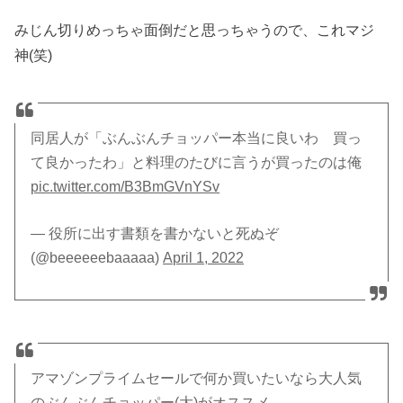
みじん切りめっちゃ面倒だと思っちゃうので、これマジ
神(笑)
同居人が「ぶんぶんチョッパー本当に良いわ 買っ
て良かったわ」と料理のたびに言うが買ったのは俺
pic.twitter.com/B3BmGVnYSv
— 役所に出す書類を書かないと死ぬぞ
(@beeeeeebaaaaa)
April 1, 2022
アマゾンプライムセールで何か買いたいなら大人気
のぶんぶんチョッパー(大)がオススメ