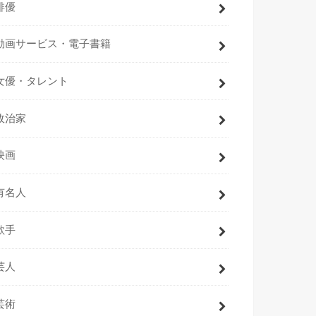
俳優
動画サービス・電子書籍
女優・タレント
政治家
映画
有名人
歌手
芸人
芸術