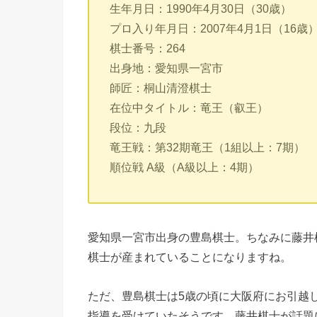
生年月日：1990年4月30日（30歳）
プロ入り年月日：2007年4月1日（16歳
棋士番号：264
出身地：愛知県一宮市
師匠：桐山清澄棋士
在位中タイトル：竜王（叡王）
段位：九段
竜王戦：第32期竜王（1組以上：7期）
順位戦 A級（A級以上：4期）
愛知県一宮市出身の豊島棋士。ちなみに藤井
棋士が産まれていることになりますね。
ただ、豊島棋士は5歳の頃に大阪府にお引越
指導を受けていたそうです。藤井棋士が話題