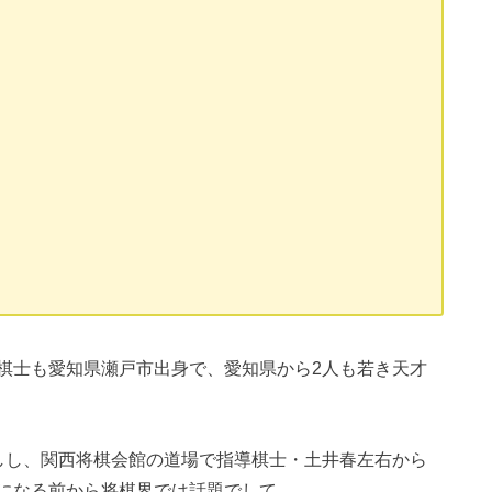
）
棋士も愛知県瀬戸市出身で、愛知県から2人も若き天才
しし、関西将棋会館の道場で指導棋士・土井春左右から
になる前から将棋界では話題でして、