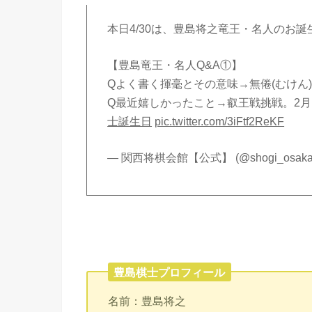
本日4/30は、豊島将之竜王・名人のお
【豊島竜王・名人Q&A①】
Qよく書く揮毫とその意味→無倦(むけん
Q最近嬉しかったこと→叡王戦挑戦。2月
士誕生日
pic.twitter.com/3iFtf2ReKF
— 関西将棋会館【公式】 (@shogi_osaka
豊島棋士プロフィール
名前：豊島将之