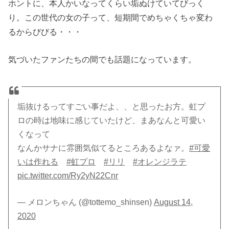
ホントに、本人かいなってくらい垢ぬけていてびっく
り。この世代の女の子って、短期間でめちゃくちゃ変わ
るからびびる・・・
気づいたファンたちの間でも話題になっています。
垢抜けるってすごい事だよ、、と思ったお方。虹プ
ロの時は地味に感じていたけど、まあなんと可愛い
くなって
なんかサナに雰囲気似てるところあるよなァ。
#可愛
いは作れる
#虹プロ
#リリ
#オレンジラテ
pic.twitter.com/Ry2yN22Cnr
— メロンちゃん (@tottemo_shinsen)
August 14,
2020