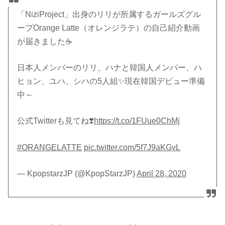
「NiziProject」出身のリリが所属するガールズグル
ープOrange Latte（オレンジラテ）の自己紹介動画
が届きました☕️
日本人メンバーのリリ、ハナと韓国人メンバー、ハ
ヒョン、ユハ、シハの5人組✨現在韓国デビュー準備
中～
公式Twitterも見てね❣️
https://t.co/1FUue0ChMj
#ORANGELATTE
pic.twitter.com/5f7J9aKGvL
— KpopstarzJP (@KpopStarzJP)
April 28, 2020