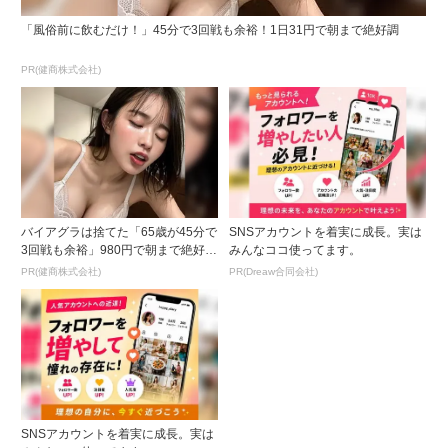
「風俗前に飲むだけ！」45分で3回戦も余裕！1日31円で朝まで絶好調
PR(健商株式会社)
バイアグラは捨てた「65歳が45分で
SNSアカウントを着実に成長。実は
3回戦も余裕」980円で朝まで絶好
みんなココ使ってます。
調！
PR(健商株式会社)
PR(Dreaw合同会社)
SNSアカウントを着実に成長。実は