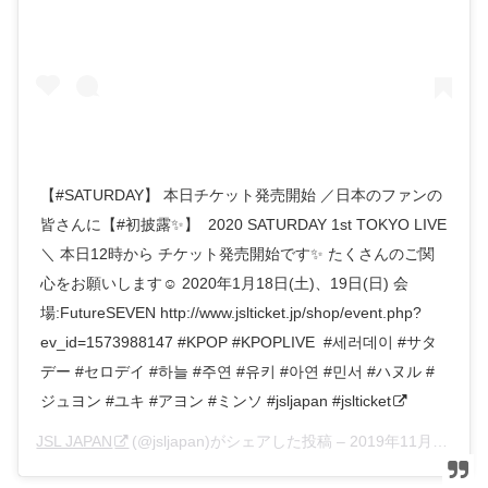
【#SATURDAY】 ‪本日チケット発売開始 ‪／‬日本のファンの
皆さんに【#初披露✨】 ‬ ‪2020 SATURDAY 1st TOKYO LIVE‬
‪＼‬ ‪本日12時から‬ ‪チケット発売開始です✨‬ ‪たくさんのご関
心をお願いします☺️‬ ‪2020年1月18日(土)、19日(日)‬ ‪会
場:FutureSEVEN‬ ‪http://www.jslticket.jp/shop/event.php?
ev_id=1573988147‬ ‪#KPOP #KPOPLIVE ‬ #세러데이 #サタ
デー #セロデイ #하늘 #주연 #유키 #아연 #민서 #ハヌル #
ジュヨン #ユキ #アヨン #ミンソ #jsljapan #jslticket
JSL JAPAN
(@jsljapan)がシェアした投稿 –
2019年11月月24日午後7時13分PST