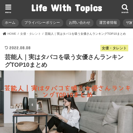
Life With Topics
menu
search
ホーム
プライバシーポリシー
お問い合わせ
運営者情報
サ
HOME
女優・タレント
芸能人｜実はタバコを吸う女優さんランキングTOP10まとめ
2022.08.08
女優・タレント
芸能人｜実はタバコを吸う女優さんランキン
グTOP10まとめ