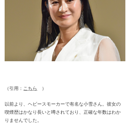
（引用：
こちら
）
以前より、ヘビースモーカーで有名な小雪さん。彼女の
喫煙歴はかなり長いと噂されており、正確な年数はわか
りませんでした。