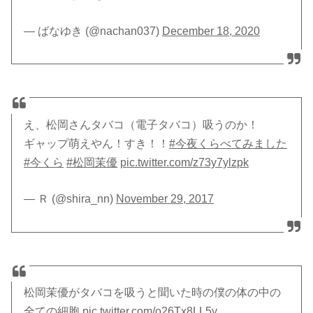
— ばなゆき (@nachan037)
December 18, 2020
え、松岡さんタバコ（電子タバコ）吸うのか！
ギャップ萌えやん！すき！！
#今夜くらべてみました
#今くら
#松岡茉優
pic.twitter.com/z73y7ylzpk
— Ｒ (@shira_nn)
November 29, 2017
松岡茉優がタバコを吸うと聞いた時の僕の体の中の
全ての細胞
pic.twitter.com/o26Tx8LL5y