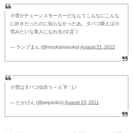
小雪がチェーンスモーカーだなんてこんなにこんな
に好きだったのに知らなかったあ。タバコ吸えば小
雪みたいな美人になれるの(´Д` )
— ランプまん (@mzukamasuka)
August 21, 2012
小雪はタバコ似合う～♪( ´θ｀)ノ
— たかけん (@pepankin)
August 23, 2011