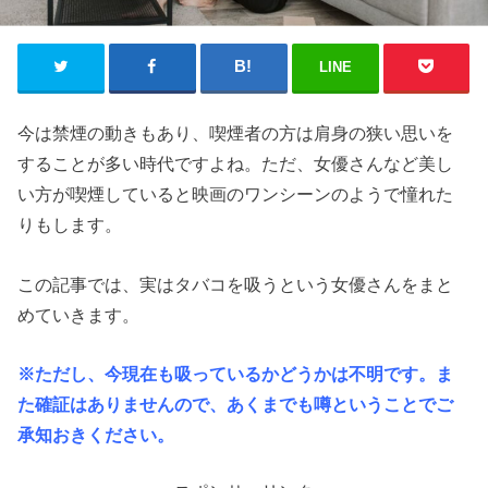
LINE
今は禁煙の動きもあり、喫煙者の方は肩身の狭い思いを
することが多い時代ですよね。ただ、女優さんなど美し
い方が喫煙していると映画のワンシーンのようで憧れた
りもします。
この記事では、実はタバコを吸うという女優さんをまと
めていきます。
※ただし、今現在も吸っているかどうかは不明です。ま
た確証はありませんので、あくまでも噂ということでご
承知おきください。