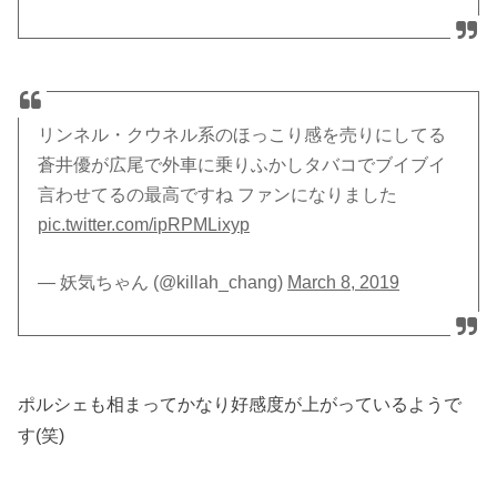
リンネル・クウネル系のほっこり感を売りにしてる
蒼井優が広尾で外車に乗りふかしタバコでブイブイ
言わせてるの最高ですね ファンになりました
pic.twitter.com/ipRPMLixyp
— 妖気ちゃん (@killah_chang)
March 8, 2019
ポルシェも相まってかなり好感度が上がっているようで
す(笑)