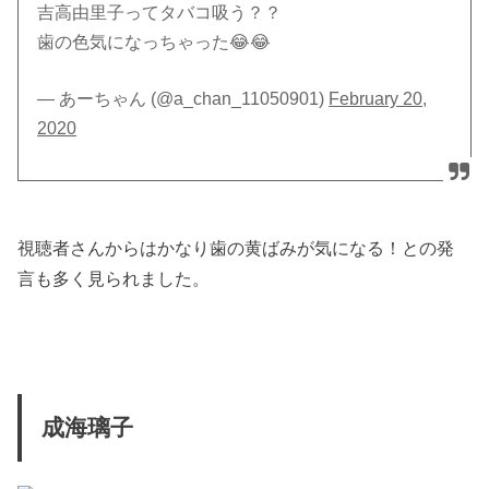
吉高由里子ってタバコ吸う？？
歯の色気になっちゃった😂😂
— あーちゃん (@a_chan_11050901)
February 20,
2020
視聴者さんからはかなり歯の黄ばみが気になる！との発
言も多く見られました。
成海璃子