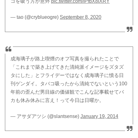
コを吸う方が意外
pic.twitter.com/IPfbX8IXRY
— tao (@cryblueogre)
September 8, 2020
成海璃子が路上喫煙のオフ写真を撮られたことで
「これまで築き上げてきた清純派イメージをズタズ
タにした」とフライデーではなく成海璃子に憤る日
刊ゲンダイ。タバコ吸ったから清純でないという100
年前の歪んだ男目線の価値観でこんな記事載せてバ
カも休み休みに言え！って今日は日曜か。
— アサダアツシ (@slantsense)
January 19, 2014