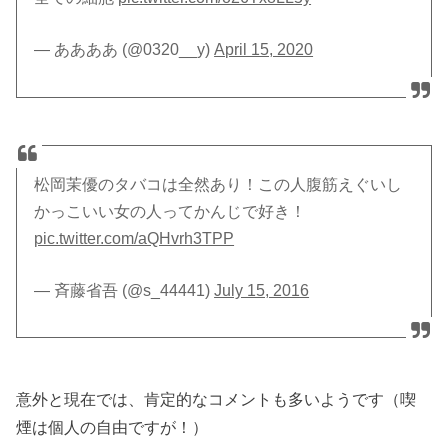
— ああああ (@0320__y)
April 15, 2020
松岡茉優のタバコは全然あり！この人腹筋えぐいし
かっこいい女の人ってかんじで好き！
pic.twitter.com/aQHvrh3TPP
— 斉藤省吾 (@s_44441)
July 15, 2016
意外と現在では、肯定的なコメントも多いようです（喫
煙は個人の自由ですが！）