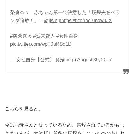
榮倉奈々 赤ちゃん第一で決意した「喫煙夫をベラ
ンダ追放！」 –
@jisinjp
https://t.co/rncBmowJJX
#榮倉奈々
#賀来賢人
#女性自身
pic.twitter.com/wpT0uRSd1D
— 女性自身【公式】 (@jisinjp)
August 30, 2017
こちらを見ると、
今はお母さんとなっているため、禁煙されているかもし
れませんが、大体10年前後は喫煙をしていたのかもしれ