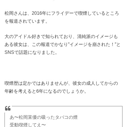
松岡さんは、2016年にフライデーで喫煙しているところ
を報道されています。
大のアイドル好きで知られており、清純派のイメージも
ある彼女は、この報道でかなり”イメージを崩された！”と
SNSで話題になりました。
喫煙歴は定かではありませんが、彼女の成人してからの
年齢を考えると6年になるのでしょうか。
あ〜松岡茉優の吸ったタバコの煙
受動喫煙してえ〜