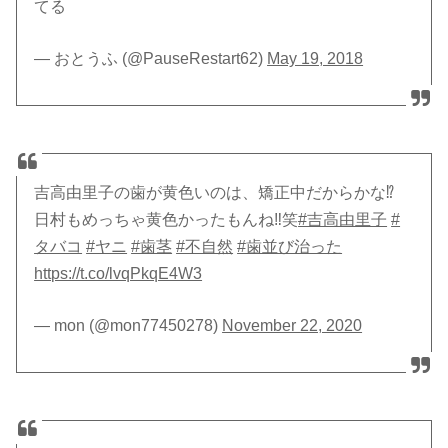
てる
— おとうふ (@PauseRestart62)
May 19, 2018
吉高由里子の歯が黄色いのは、矯正中だからかな⁉️
日村もめっちゃ黄色かったもんね‼️笑
#吉高由里子
#
タバコ
#ヤニ
#歯茎
#不自然
#歯並び治った
https://t.co/lvqPkqE4W3
— mon (@mon77450278)
November 22, 2020