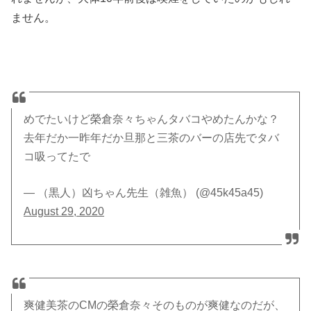
ません。
めでたいけど榮倉奈々ちゃんタバコやめたんかな？
去年だか一昨年だか旦那と三茶のバーの店先でタバ
コ吸ってたで
— （黒人）凶ちゃん先生（雑魚） (@45k45a45)
August 29, 2020
爽健美茶のCMの榮倉奈々そのものが爽健なのだが、