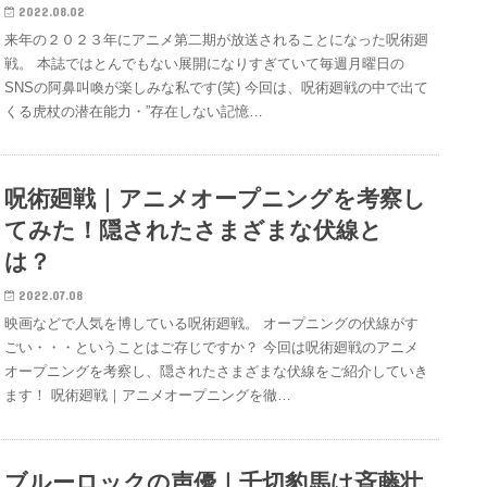
2022.08.02
来年の２０２３年にアニメ第二期が放送されることになった呪術廻
戦。 本誌ではとんでもない展開になりすぎていて毎週月曜日の
SNSの阿鼻叫喚が楽しみな私です(笑) 今回は、呪術廻戦の中で出て
くる虎杖の潜在能力・”存在しない記憶…
呪術廻戦｜アニメオープニングを考察し
てみた！隠されたさまざまな伏線と
は？
2022.07.08
映画などで人気を博している呪術廻戦。 オープニングの伏線がす
ごい・・・ということはご存じですか？ 今回は呪術廻戦のアニメ
オープニングを考察し、隠されたさまざまな伏線をご紹介していき
ます！ 呪術廻戦｜アニメオープニングを徹…
ブルーロックの声優｜千切豹馬は斉藤壮