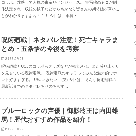
コラボ、放映して人気の東京リベンジャーズ。 実写映画も２が制
作決定され、収録の様子などからもかなり皆さんの期待値が高いこ
とがわかりますよね＾＾！ 今回は、本誌・…
呪術廻戦｜ネタバレ注意！死亡キャラま
とめ・五条悟の今後を考察!
2022.09.05
呪術廻戦とUSJのコラボもグッズなどが発表され、また盛り上がり
を見せている呪術廻戦。 呪術廻戦のキャラってみんな魅力的でホ
ント好きすぎる。 USJいきたい～(笑) 今回は、そんな呪術廻戦の
最新話までのネタバレありのあらす…
ブルーロックの声優｜御影玲王は内田雄
馬！歴代おすすめ作品を紹介！
2022.08.22