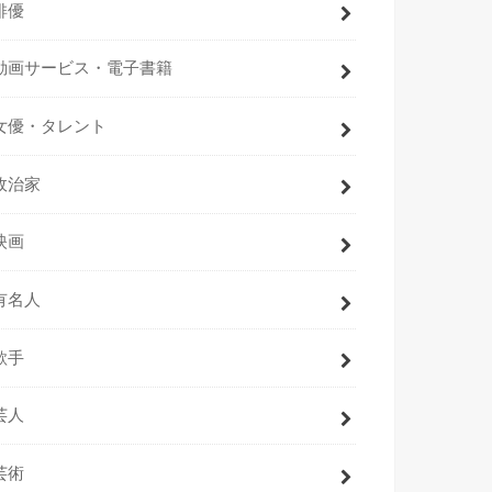
俳優
動画サービス・電子書籍
女優・タレント
政治家
映画
有名人
歌手
芸人
芸術