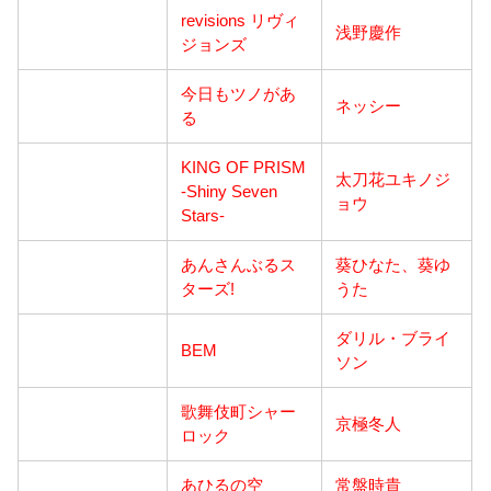
revisions リヴィ
浅野慶作
ジョンズ
今日もツノがあ
ネッシー
る
KING OF PRISM
太刀花ユキノジ
-Shiny Seven
ョウ
Stars-
あんさんぶるス
葵ひなた、葵ゆ
ターズ!
うた
ダリル・ブライ
BEM
ソン
歌舞伎町シャー
京極冬人
ロック
あひるの空
常盤時貴