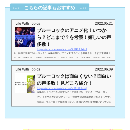
↓↓↓ こちらの記事もおすすめ ↓↓↓
Life With Topics
2022.05.21
ブルーロックのアニメ化！いつか
ら？どこまで？を考察！嬉しいの声
多数！
https://cococarenote.com/21081.html
今、話題の漫画”ブルーロック”。今年の秋にはアニメ化することも発表され、ますます盛り上
がっています！やっぱ講談社漫画賞すごい！今回は、ブルーロックのアニメ化についていつか
ら？どこまで放送するのかを考察して、SNSの嬉しいの声多数ご紹介していきます！！！！ブ
ルーロックのアニメはいつから？考察！（引用：ツイッター）まずはブルーロックのあらすじ
Life With Topics
2022.06.09
についてご紹介していきます！高校サッカーを主軸としたデスゲーム。潔世一（いさぎよい
ブルーロックは面白くない？面白い
ち）は、日本をワールドカップ優勝に導くFWを養成するべく作られた施設、青い監獄（ブ...
の声多数！見どころ紹介！
https://cococarenote.com/21100.html
今年の１０月にアニメ化することで話題になっている、”ブルーロッ
ク”。今までにない設定のサッカー漫画で賛否両論の声があるようです。
今回は、ブルーロックは面白くない、面白いの声が多数飛び交っている
ので見ていき、そして見どころを紹介していきます！ブルーロックは面
白くないの？(引用：ツイッター）まずはブルーロックのあらすじからご
紹介していきます！ 高校サッカーを主軸としたデスゲーム。潔世一は、
日本をワールドカップ優勝に導くFWを養成するべく作られた施設、青い
監獄（ブルーロック）でデスゲームに近い戦いを...