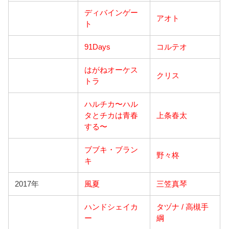
ディバインゲー
アオト
ト
91Days
コルテオ
はがねオーケス
クリス
トラ
ハルチカ〜ハル
タとチカは青春
上条春太
する〜
ブブキ・ブラン
野々柊
キ
2017年
風夏
三笠真琴
ハンドシェイカ
タヅナ / 高槻手
ー
綱