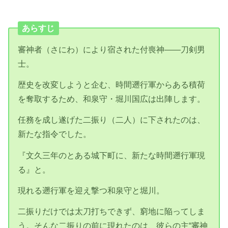
あらすじ
審神者（さにわ）により宿された付喪神――刀剣男
士。
歴史を改変しようと企む、時間遡行軍からある積荷
を奪取するため、和泉守・堀川国広は出陣します。
任務を成し遂げた二振り（二人）に下されたのは、
新たな指令でした。
『文久三年のとある城下町に、新たな時間遡行軍現
る』と。
現れる遡行軍を迎え撃つ和泉守と堀川。
二振りだけでは太刀打ちできず、窮地に陥ってしま
う。そんな二振りの前に現れたのは、彼らの主“審神