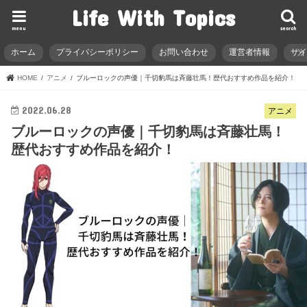
Life With Topics
menu
search
ホーム
プライバシーポリシー
お問い合わせ
運営者情報
サ
HOME
アニメ
ブルーロックの声優｜千切豹馬は斉藤壮馬！歴代おすすめ作品を紹介！
2022.06.28
アニメ
ブルーロックの声優｜千切豹馬は斉藤壮馬！
歴代おすすめ作品を紹介！