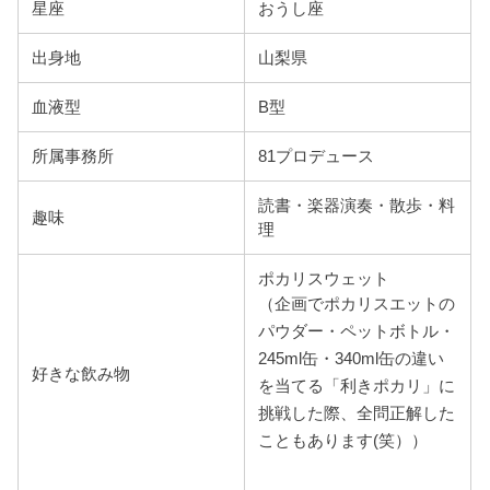
星座
おうし座
出身地
山梨県
血液型
B型
所属事務所
81プロデュース
読書・楽器演奏・散歩・料
趣味
理
ポカリスウェット
（企画でポカリスエットの
パウダー・ペットボトル・
245ml缶・340ml缶の違い
好きな飲み物
を当てる「利きポカリ」に
挑戦した際、全問正解した
こともあります(笑））