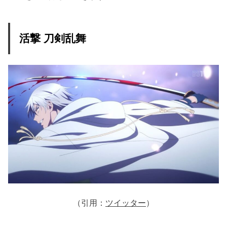
活撃 刀剣乱舞
（引用：
ツイッター
）