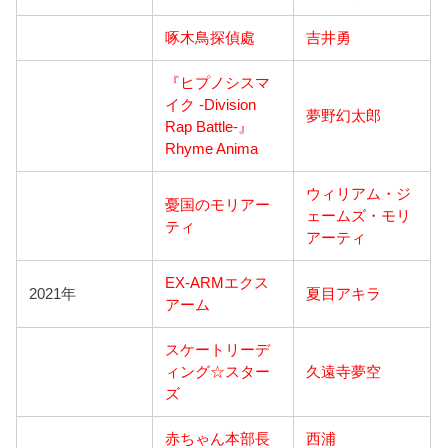
啄木鳥探偵處
吉井勇
『ヒプノシスマ
イク -Division
夢野幻太郎
Rap Battle-』
Rhyme Anima
ウィリアム・ジ
憂国のモリアー
ェームズ・モリ
ティ
アーティ
EX-ARMエクス
2021年
夏目アキラ
アーム
スケートリーデ
ィング☆スター
久遠寺夢空
ズ
赤ちゃん本部長
西浦