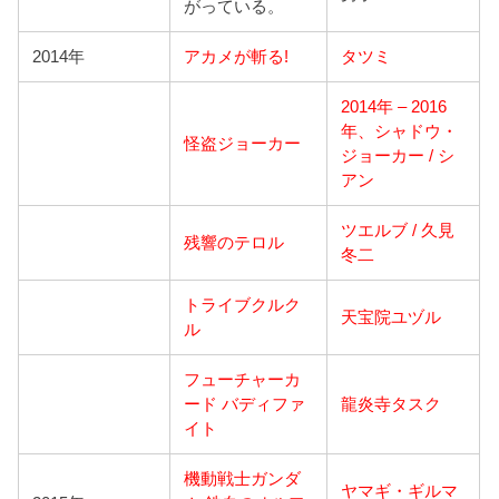
がっている。
2014年
アカメが斬る!
タツミ
2014年 – 2016
年、シャドウ・
怪盗ジョーカー
ジョーカー / シ
アン
ツエルブ / 久見
残響のテロル
冬二
トライブクルク
天宝院ユヅル
ル
フューチャーカ
ード バディファ
龍炎寺タスク
イト
機動戦士ガンダ
ヤマギ・ギルマ