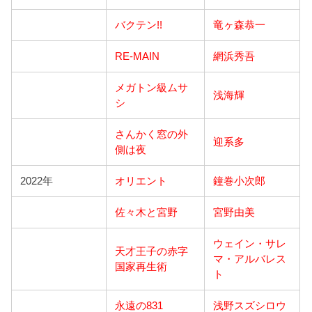
バクテン!!
竜ヶ森恭一
RE-MAIN
網浜秀吾
メガトン級ムサ
浅海輝
シ
さんかく窓の外
迎系多
側は夜
2022年
オリエント
鐘巻小次郎
佐々木と宮野
宮野由美
ウェイン・サレ
天才王子の赤字
マ・アルバレス
国家再生術
ト
永遠の831
浅野スズシロウ