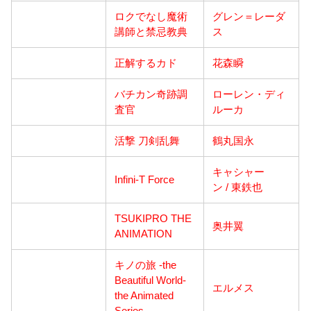
ロクでなし魔術
グレン＝レーダ
講師と禁忌教典
ス
正解するカド
花森瞬
バチカン奇跡調
ローレン・ディ
査官
ルーカ
活撃 刀剣乱舞
鶴丸国永
キャシャー
Infini-T Force
ン / 東鉄也
TSUKIPRO THE
奥井翼
ANIMATION
キノの旅 -the
Beautiful World-
エルメス
the Animated
Series