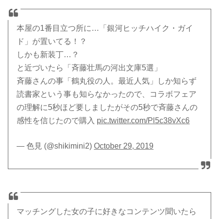
本屋の1番目立つ所に…「銀河ヒッチハイク・ガイ
ド」が置いてる！？
しかも新装丁…？
と近づいたら「斉藤壮馬の河出文庫5選」
斉藤さんの事「鶴丸役の人。最近人気」しか知らず
読書家という事も知らなかったので、コラボフェア
の理解に5秒ほど要しましたがその5秒で斉藤さんの
感性を信じたので購入
pic.twitter.com/Pl5c38vXc6
— 色見 (@shikimini2)
October 29, 2019
マッチングした女の子に好きなコンテンツ聞いたら