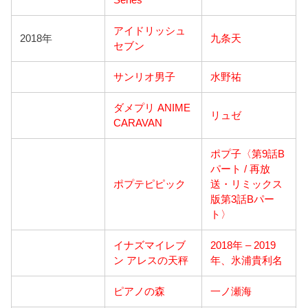
アイドリッシュ
2018年
九条天
セブン
サンリオ男子
水野祐
ダメプリ ANIME
リュゼ
CARAVAN
ポプ子〈第9話B
パート / 再放
ポプテピピック
送・リミックス
版第3話Bパー
ト〉
イナズマイレブ
2018年 – 2019
ン アレスの天秤
年、氷浦貴利名
ピアノの森
一ノ瀬海