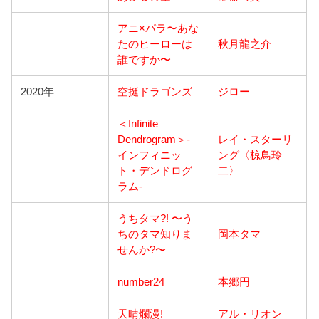
アニ×パラ〜あな
たのヒーローは
秋月龍之介
誰ですか〜
2020年
空挺ドラゴンズ
ジロー
＜Infinite
Dendrogram＞-
レイ・スターリ
インフィニッ
ング〈椋鳥玲
ト・デンドログ
二〉
ラム-
うちタマ?! 〜う
ちのタマ知りま
岡本タマ
せんか?〜
number24
本郷円
天晴爛漫!
アル・リオン