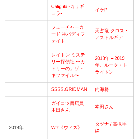
Caligula -カリギ
イケP
ュラ-
フューチャーカ
天占竜 クロス・
ード 神バディフ
アストルギア
ァイト
レイトン ミステ
2018年 – 2019
リー探偵社 〜カ
年、ルーク・ト
トリーのナゾト
ライトン
キファイル〜
SSSS.GRIDMAN
内海将
ガイコツ書店員
本田さん
本田さん
タヅナ / 高槻手
2019年
W’z《ウィズ》
綱