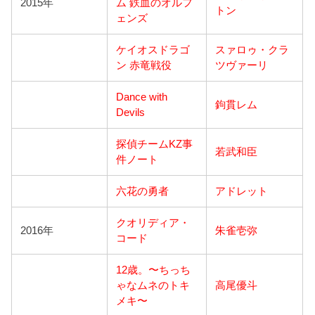
2015年
ム 鉄血のオルフ
トン
ェンズ
ケイオスドラゴ
スァロゥ・クラ
ン 赤竜戦役
ツヴァーリ
Dance with
鉤貫レム
Devils
探偵チームKZ事
若武和臣
件ノート
六花の勇者
アドレット
クオリディア・
2016年
朱雀壱弥
コード
12歳。〜ちっち
ゃなムネのトキ
高尾優斗
メキ〜