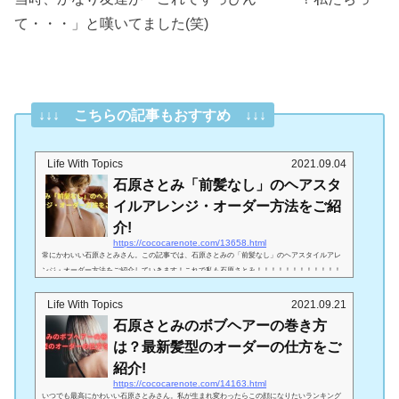
て・・・」と嘆いてました(笑)
↓↓↓ こちらの記事もおすすめ ↓↓↓
Life With Topics
2021.09.04
石原さとみ「前髪なし」のヘアスタ
イルアレンジ・オーダー方法をご紹
介!
https://cococarenote.com/13658.html
常にかわいい石原さとみさん。この記事では、石原さとみの「前髪なし」のヘアスタイルアレ
ンジ・オーダー方法をご紹介していきます！これで私も石原さとみ！！！！！！！！！！！！
石原さとみ「前髪なし」のアレンジ方法は？石原さとみさんの前髪なしのアレンジ方法につい
てご紹介していきます。 ドラマ「Heaven極楽レストラン」パーマスタイルのロング2019年に
Life With Topics
2021.09.21
主演していたドラマ「Heaven極楽レストラン」ではロングの可愛いかっこいいパーマスタイル
石原さとみのボブヘアーの巻き方
でした。（引用：https://haru-journal.com/trend/entertainer/10646/ )...
は？最新髪型のオーダーの仕方をご
紹介!
https://cococarenote.com/14163.html
いつでも最高にかわいい石原さとみさん。私が生まれ変わったらこの顔になりたいランキング