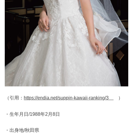
（引用：
https://endia.net/suppin-kawaii-ranking/3
）
・生年月日/1988年2月8日
・出身地/秋田県