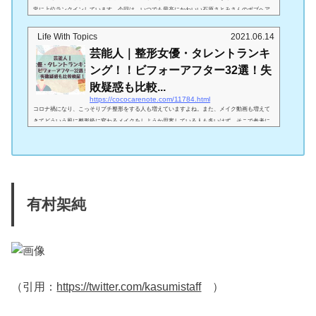
常に上位ランクインしています。今回は、いつでも最高にかわいい石原さとみさんのボブヘア
ーの巻き方、オーダーの仕方をご紹介していきます！＾＾石原さとみのボブヘアーの巻き方
は？（引用：https://hidehair.jp/hairstyle-ishiharasatomi ）カタチ（前髪あり・なし）引用：イン
Life With Topics
2021.06.14
スタカタチの特徴は、『丸みのあるショートボブ』と『2way前髪』の2つです。 この『丸みの
芸能人｜整形女優・タレントランキ
あるショートボブ』というスタイルは、ショートボブの中でも長さがあ...
ング！！ビフォーアフター32選！失
敗疑惑も比較...
https://cococarenote.com/11784.html
コロナ禍になり、こっそりプチ整形をする人も増えていますよね。また、メイク動画も増えて
きてどういう風に整形級に変わるメイクをしようか思案している人も多いはず。そこで参考に
なるのが、芸能人で整形をしたＯＲ整形級に顔が変わった人のビフォーアフター。本当のとこ
ろはどうかわかりませんが（あくまで噂です）、たとえ整形級のお化粧や年齢による顔変化に
よるものだったとしても、こんな風に整形級に垢抜けたい～！とかな～り参考になりますよ
ね。この記事では、芸能人で整形美人？整形級に顔が変わった！と噂の女優さん、タレ...
有村架純
（引用：
https://twitter.com/kasumistaff
）