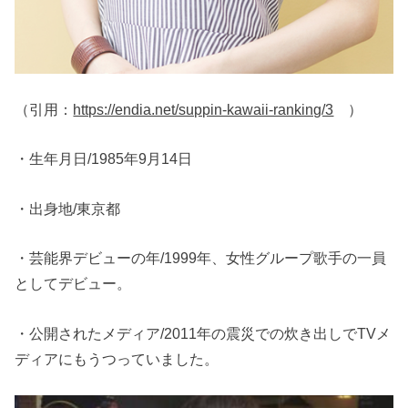
（引用：
https://endia.net/suppin-kawaii-ranking/3
）
・生年月日/1985年9月14日
・出身地/東京都
・芸能界デビューの年/1999年、女性グループ歌手の一員
としてデビュー。
・公開されたメディア/2011年の震災での炊き出しでTVメ
ディアにもうつっていました。