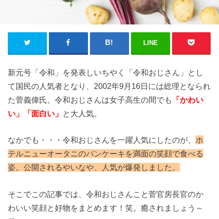
LINE
新元号「令和」を発表しいちやく「令和おじさん」とし
て国民の人気者となり、2002年9月16日には総理となられ
た菅義偉氏。令和おじさんは女子高生の間でも
「かわい
い」「面白い」
と大人気。
なかでも・・・令和おじさんを一躍人気にしたのが、
ホ
テルニューオータニのパンケーキを満面の笑顔で食べる
姿。公開されるやいなや、人気が爆発しました
。
そこでこの記事では、令和おじさんこと菅官房長官のか
わいい笑顔と好物をまとめます！笑。癒されましょう～