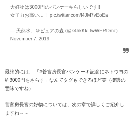
大好物は3000円のパンケーキらしいです!!
女子力お高い…！
pic.twitter.com/f4JM7vEoEa
— 天然水。＠ピュアの森 (@k4hkKkLfwWERDmc)
November 7, 2019
最終的には、 「#菅官房長官パンケーキ記念にネトウヨの
約3000円をさらす」なんてタグもできるほど笑（擁護の
意味ですね）
菅官房長官の好物については、次の章で詳しくご紹介し
ますね～～