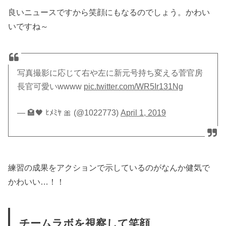
良いニュースですから笑顔にもなるのでしょう。かわい
いですね～
写真撮影に応じて右や左に新元号持ち変える菅官房
長官可愛いwwww
pic.twitter.com/WR5Ir131Ng
— 🏩🖤 ﾋﾒﾐﾔ 🎀 (@1022773)
April 1, 2019
練習の成果をアクションで示しているのがなんか健気で
かわいい…！！
チームラボを視察して笑顔