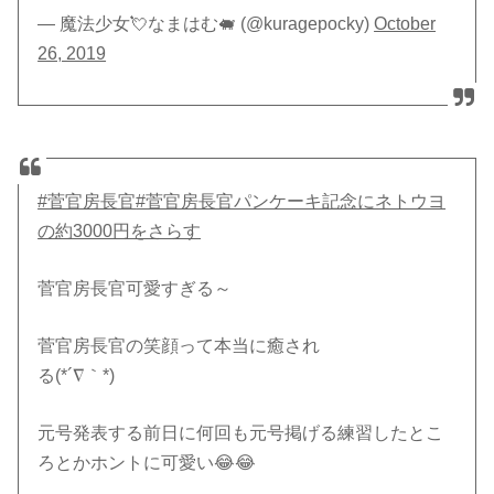
— 魔法少女💘なまはむ🐖 (@kuragepocky)
October
26, 2019
#菅官房長官
#菅官房長官パンケーキ記念にネトウヨ
の約3000円をさらす
菅官房長官可愛すぎる～
菅官房長官の笑顔って本当に癒され
る(*´∇｀*)
元号発表する前日に何回も元号掲げる練習したとこ
ろとかホントに可愛い😂😂