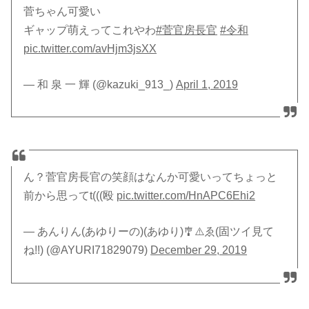
菅ちゃん可愛い
ギャップ萌えってこれやわ
#菅官房長官
#令和
pic.twitter.com/avHjm3jsXX
— 和 泉 一 輝 (@kazuki_913_)
April 1, 2019
ん？菅官房長官の笑顔はなんか可愛いってちょっと
前から思ってt(((殴
pic.twitter.com/HnAPC6Ehi2
— あんりん(あゆりーの)(あゆり)🎐⚠️ゑ(固ツイ見て
ね!!) (@AYURI71829079)
December 29, 2019