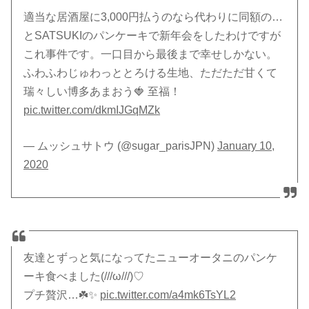
適当な居酒屋に3,000円払うのなら代わりに同額の…
とSATSUKIのパンケーキで新年会をしたわけですが
これ事件です。一口目から最後まで幸せしかない。
ふわふわじゅわっととろける生地、ただただ甘くて
瑞々しい博多あまおう🍓 至福！
pic.twitter.com/dkmIJGqMZk
— ムッシュサトウ (@sugar_parisJPN)
January 10,
2020
友達とずっと気になってたニューオータニのパンケ
ーキ食べました(///ω///)♡
プチ贅沢…☘️✨
pic.twitter.com/a4mk6TsYL2