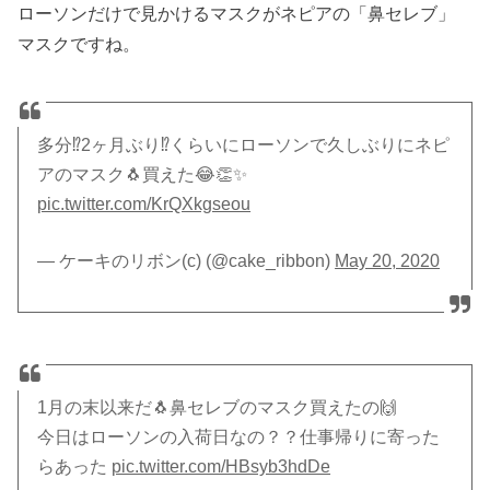
ローソンだけで見かけるマスクがネピアの「鼻セレブ」
マスクですね。
多分⁉️2ヶ月ぶり⁉️くらいにローソンで久しぶりにネピ
アのマスク🐧買えた😂👏✨
pic.twitter.com/KrQXkgseou
— ケーキのリボン(c) (@cake_ribbon)
May 20, 2020
1月の末以来だ🐧鼻セレブのマスク買えたの🙌
今日はローソンの入荷日なの？？仕事帰りに寄った
らあった
pic.twitter.com/HBsyb3hdDe