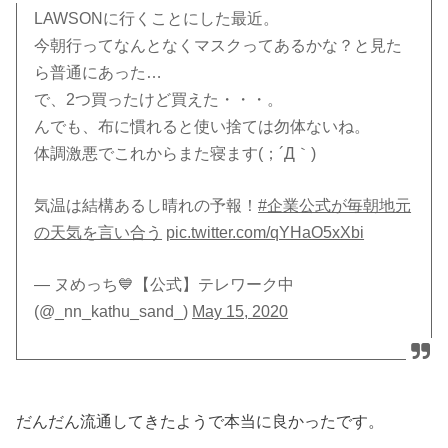
LAWSONに行くことにした最近。
今朝行ってなんとなくマスクってあるかな？と見た
ら普通にあった…
で、2つ買ったけど買えた・・・。
んでも、布に慣れると使い捨ては勿体ないね。
体調激悪でこれからまた寝ます(；´Д｀)
気温は結構あるし晴れの予報！
#企業公式が毎朝地元
の天気を言い合う
pic.twitter.com/qYHaO5xXbi
— ヌめっち💙【公式】テレワーク中
(@_nn_kathu_sand_)
May 15, 2020
だんだん流通してきたようで本当に良かったです。