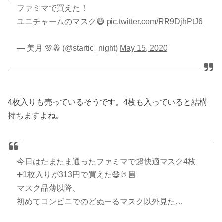
ファミマで買えた！
ユニチャームのマスク😷
pic.twitter.com/RR9DjhPtJ6
— 美月 🌸🐝 (@startic_night)
May 15, 2020
4枚入りも売っているそうです。4枚も入っていると結構
持ちますよね。
今日はたまたま通ったファミマで超快適マスク4枚
➕1枚入りが313円で買えた😷🤘🏼
マスク品薄以降、
初めてコンビニでのどぬーるマスク以外見た…