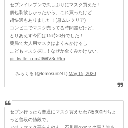
セブンイレブンで久しぶりにマスク買えた！
個包装欲しかったから、これ買ったけど
超快適もありました！(息ムレクリア)
コンビニでマスク売ってる時間謎だけど、
とりあえず今回は15時30分でした！
薬局で大人用マスクはよくみかけるし
こどもマスク探し！なぜか全くみかけない。
pic.twitter.com/JfWlV3dRfm
— みらくる (@tomosun241)
May 15, 2020
セブン行ったら普通にマスク買えたわ7枚300円ちょ
っと普段の値段で。
アベノマスク要らんやん。石川県のマスク購入券も