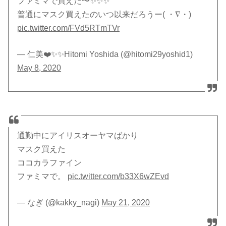
ファミマで買えた〜✨✨✨
普通にマスク買えたのいつ以来だろうー( ・∇・)
pic.twitter.com/FVd5RTmTVr
— 仁美❤️✨✨Hitomi Yoshida (@hitomi29yoshid1)
May 8, 2020
通勤中にアイリスオーヤマばかり
マスク買えた
ココカラファイン
ファミマで。
pic.twitter.com/b33X6wZEvd
— なぎ (@kakky_nagi)
May 21, 2020