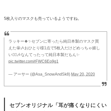
5枚入りのマスクも売っているようですね。
ラッキー🍀✨セブンに寄ったら純日本製のマスク買
えた🤩🎶おひとり様1点で5枚入だけどめっちゃ嬉し
い👯‍♀️🎶なんてったって純日本製だもん✨
pic.twitter.com/rFWC6Eo9g1
— アーサー (@Asa_SnowAndSk8)
May 20, 2020
セブンオリジナル「耳が痛くなりにくい