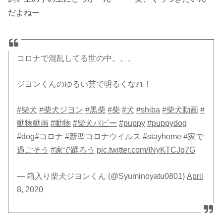
だよねー
コロナで混乱してる世の中。。。
ジヨンくんのゆるい芸で明るくなれ！
#柴犬
#柴犬ジヨン
#黒柴
#柴
#犬
#shiba
#柴犬動画
#
動物動画
#動物
#柴犬パピー
#puppy
#puppydog
#dog
#コロナ
#新型コロナウイルス
#stayhome
#家で
過ごそう
#家で踊ろう
pic.twitter.com/INyKTCJq7G
— 箱入り柴犬ジヨンくん (@Syuminoyatu0801)
April
8, 2020