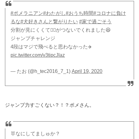
#ポメラニアン
#わたがし
#おうち時間
#コロナに負け
るな
#犬好きさんと繋がりたい
#家で過ごそう
分割が見にくくて🙋‍♀️がつないでくれました😆
ジャンプチャレンジ
4段はマジで飛べると思わなかった✈️
pic.twitter.com/v3tipcJIaz
— たお (@h_tec2016_7_1)
April 19, 2020
ジャンプ力すごくない？！？ポメさん。
🐰なにしてましゅか？