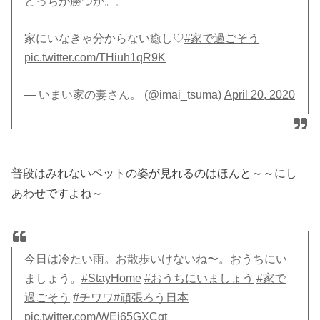
どっちが勝つか。。
家にいなきゃ分からない癒し♡
#家で過ごそう
pic.twitter.com/THiuh1qR9K
— いまい家の妻さん。 (@imai_tsuma)
April 20, 2020
普段はみれないペットの姿が見れるのはほんと～～にし
あわせですよね～
今日は冷たい雨。お散歩いけないね〜。おうちにい
ましょう。
#StayHome
#おうちにいましょう
#家で
過ごそう
#チワワ
#頑張ろう日本
pic.twitter.com/WEi65GXCqt