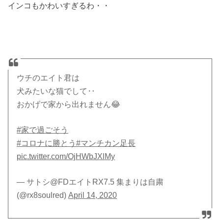
インコもかわいすぎるわ・・
ウチのエイト君は
犬みたいな猫でして‥
おかげで家から出れません😂
#家で過ごそう
#コロナに勝とう
#マンチカン足長
pic.twitter.com/OjHWbJXlMy
— サトシ@FDエイトRX7.5 集まりは自粛
(@rx8soulred)
April 14, 2020