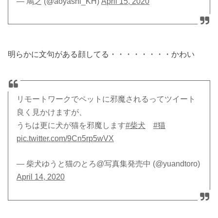
— 鳩之 (@aoyashi_KH)
April 15, 2020
明らかに文句がある顔してる・・・・・・・・かわい
リモートワークでペットに邪魔されるってツイート
良く見かけますが、
うちは更に犬が猫を邪魔します
#柴犬
#猫
pic.twitter.com/9Cn5rp5wVX
— 柴犬ゆうと猫のとろ@写真集発売中 (@yuandtoro)
April 14, 2020