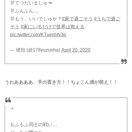
🐰てつだいましゅ🥕
🐰ふんふん…
🐰もう、いいでしゅか？
#家で過ごそう
#うちで過ご
そう
#家にいるだけで世界は救える
pic.twitter.com/KTuenhfv3p
— 琥珀 (@178yuzuriha)
April 20, 2020
うわああああ、手の置き方！！ちょこん感が萌え！！
＊
もふもふ同士の戦い…