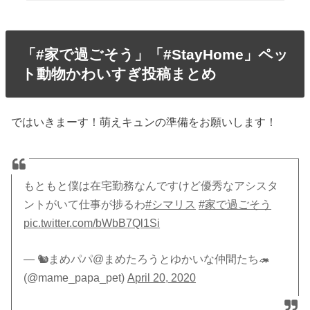
「#家で過ごそう」「#StayHome」ペッ
ト動物かわいすぎ投稿まとめ
ではいきまーす！萌えキュンの準備をお願いします！
もともと僕は在宅勤務なんですけど優秀なアシスタ
ントがいて仕事が捗るわ
#シマリス
#家で過ごそう
pic.twitter.com/bWbB7Ql1Si
— 🐿まめパパ@まめたろうとゆかいな仲間たち🦔
(@mame_papa_pet)
April 20, 2020