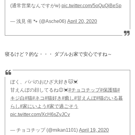
(通常営業なんですがw)
pic.twitter.com/5oQuQiBeSp
— 浅見 侑 🐾 (@Asche06)
April 20, 2020
寝るけど？的な・・・ ダブルお家で安心ですね～
ぼく、パパのおひざ大好き🐱💓
甘えんぼの顔してるね😊💓
#チョコチップ
#保護猫
#
キジ白
#猫
#ネコ
#猫好き
#癒し
#甘えんぼ
#猫のいる暮
らし
#家にいよう
#家で過ごそう
pic.twitter.com/XcH6sZyJCv
— チョコチップ (@mikan1101)
April 19, 2020