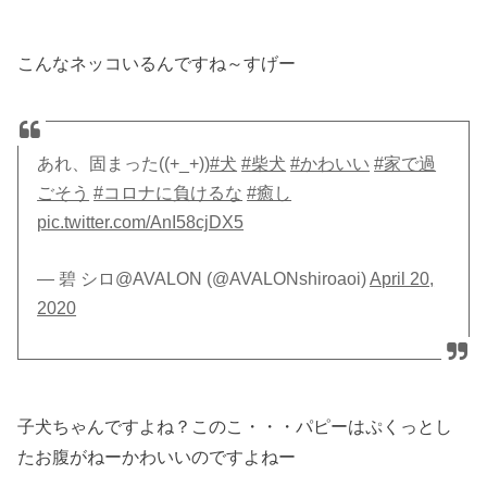
こんなネッコいるんですね～すげー
あれ、固まった((+_+))
#犬
#柴犬
#かわいい
#家で過
ごそう
#コロナに負けるな
#癒し
pic.twitter.com/AnI58cjDX5
— 碧 シロ@AVALON (@AVALONshiroaoi)
April 20,
2020
子犬ちゃんですよね？このこ・・・パピーはぷくっとし
たお腹がねーかわいいのですよねー