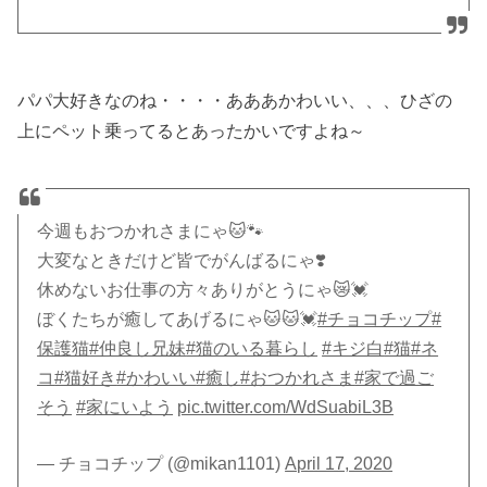
パパ大好きなのね・・・・あああかわいい、、、ひざの
上にペット乗ってるとあったかいですよね～
今週もおつかれさまにゃ🐱🐾
大変なときだけど皆でがんばるにゃ❣️
休めないお仕事の方々ありがとうにゃ😿💓
ぼくたちが癒してあげるにゃ🐱🐱💓
#チョコチップ
#
保護猫
#仲良し兄妹
#猫のいる暮らし
#キジ白
#猫
#ネ
コ
#猫好き
#かわいい
#癒し
#おつかれさま
#家で過ご
そう
#家にいよう
pic.twitter.com/WdSuabiL3B
— チョコチップ (@mikan1101)
April 17, 2020