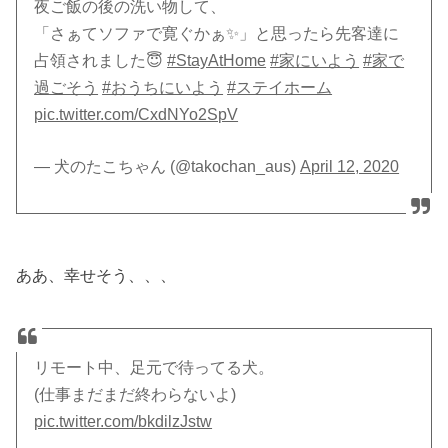
夜ご飯の後の洗い物して、
「さぁてソファで寛ぐかぁ✨」と思ったら先客達に
占領されました😇
#StayAtHome
#家にいよう
#家で
過ごそう
#おうちにいよう
#ステイホーム
pic.twitter.com/CxdNYo2SpV
— 犬のたこちゃん (@takochan_aus)
April 12, 2020
ああ、幸せそう、、、
リモート中、足元で待ってる犬。
(仕事まだまだ終わらないよ)
pic.twitter.com/bkdilzJstw