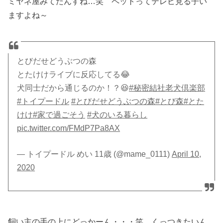
ミヤネ屋みてたんすね…笑 ペットってテレビ見る子い
ますよね～
とびだせどうぶつの森
とたけけライブに反応してる😂
犬同士だから通じるのか！？😆
#秘密結社老犬倶楽部
#トイプードル
#とびだせどうぶつの森
#とび森
#とた
けけ
#家で過ごそう
#犬のいる暮らし
pic.twitter.com/FMdP7Pa8AX
— トイプードル めい 11歳 (@mame_0111)
April 10,
2020
飼い主の手の上にどっかーん・・・笑、くっつきたいん