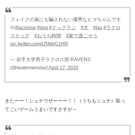
フェイクの嵐にも騙されない優秀なヒマちゃんです
🐶
#lacrosse
#dog
#ドッグラン
#犬
#lax
#ラクロ
スドッグ
#おうち時間
#家で過ごそう
pic.twitter.com/IJ5MjrG1HR
— 岩手大学男子ラクロス部 RAVENS
(@Iwatemenslax)
April 17, 2020
きたーー！シュナウザーーー！！（うちもシュナ）取っ
てこいゲームうまいですさすが～