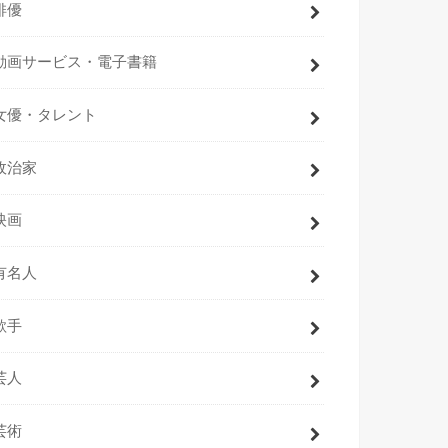
俳優
動画サービス・電子書籍
女優・タレント
政治家
映画
有名人
歌手
芸人
芸術