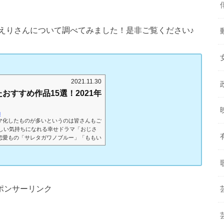
えりさんについて調べてみました！是非ご覧ください♪
2021.11.30
おすすめ作品15選！2021年
l
マ化したものが多いというのは皆さんもご
優しい気持ちになれる幸せドラマ「おじさ
恋愛もの「サレタガワノブルー」「ももい
いろいろな作品がドラマ化されました。今
マ化したおすすめの15作品を厳選してご紹
の注目作品についても紹介ますので最後ま
ドラマ化した作品15選！【2021年編】
ポンサーリンク