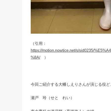
（引用：
https://motion.nowtice.net/s/sid023
%8A/
）
今回ご紹介する大幡しえりさんが演じる役ど
瀬戸 玲（せと れい）