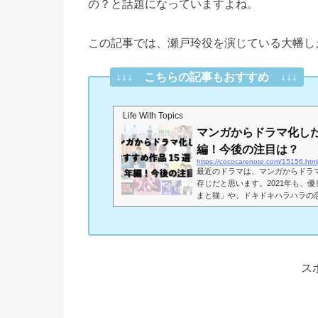
の？と話題になっていますよね。
この記事では、瀬戸玲役を演じている大幡し
↓↓↓ こちらの記事もおすすめ ↓↓↓
Life With Topics
マンガからドラマ化した
編！今後の注目は？
https://cococarenote.com/15156.htm
最近のドラマは、マンガからドラ
存じだと思います。2021年も、
まと猫」や、ドキドキハラハラの
ろ あんず さくらいろ」など、
回は、2021年にマンガからドラ
介したいと思います！また、今後
でたのしんでください！マンガから
まずは、2021年にドラマ化さ...
ス