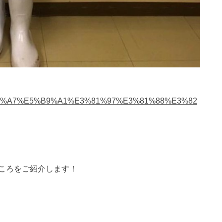
5/%E5%A4%A7%E5%B9%A1%E3%81%97%E3%81%88%E3%82
ころをご紹介します！