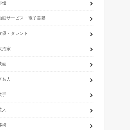
俳優
動画サービス・電子書籍
女優・タレント
政治家
映画
有名人
歌手
芸人
芸術