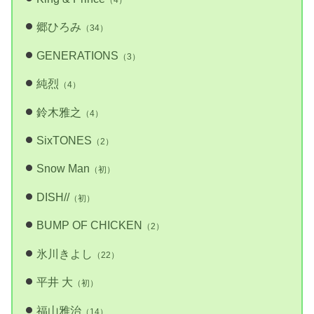
郷ひろみ
（34）
GENERATIONS
（3）
純烈
（4）
鈴木雅之
（4）
SixTONES
（2）
Snow Man
（初）
DISH//
（初）
BUMP OF CHICKEN
（2）
氷川きよし
（22）
平井 大
（初）
福山雅治
（14）