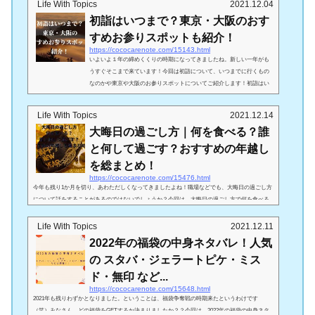
して、困っちゃう鏡餅のレシピなんかも併せてご紹介します！鏡開きはいつ？関東と関西で違
Life With Topics
2021.12.04
う！1年の終わりが近づいてくると、新しい年を迎えるための準備が始まります。大掃除をして
初詣はいつまで？東京・大阪のおす
1年の汚れを払い、お餅をついて鏡餅を飾っておせち料理を作る・・・どこのご家庭...
すめお参りスポットも紹介！
https://cococarenote.com/15143.html
いよいよ１年の締めくくりの時期になってきましたね。新しい一年がも
うすぐそこまで来ています！今回は初詣について、いつまでに行くもの
なのかや東京や大阪のお参りスポットについてご紹介します！初詣はい
つまでに行くのがいいのか？気になることの一つとして、「いつまでに
初詣に行くのがいいのか？」ということがあるかと思います。お参り。
Life With Topics
2021.12.14
来年の初詣🐅🐯有力候補。 pic.twitter.com/EXsSkqxAJr— 犬子(わんこ)＊
大晦日の過ごし方｜何を食べる？誰
(@wanko2002) November 27, 2021一般的には、「三が日」つまり１月１
日から３日までのうちに行くこと...
と何して過ごす？おすすめの年越し
を総まとめ！
https://cococarenote.com/15476.html
今年も残り1か月を切り、あわただしくなってきましたよね！職場などでも、大晦日の過ごし方
について話をすることがあるのではないでしょうか？今回は、大晦日の過ごし方で何を食べる
か、誰と何して過ごすか・・・おすすめの年越しを総まとめにしてご紹介していきます！大晦
日の過ごし方｜何を食べる？そもそも、大晦日とはどういう意味なのでしょうか？私はこの記
Life With Topics
2021.12.11
事を書くまで知らなかったので、調べてみました(笑)(引用：https://shuzenji-temple.com/gyouji0
2022年の福袋の中身ネタバレ！人気
9.html)元々は、”大晦日”ではなく、”晦日（みそか）”のみで存在していた単...
の スタバ・ジェラートピケ・ミス
ド・無印 など...
https://cococarenote.com/15648.html
2021年も残りわずかとなりました。ということは、福袋争奪戦の時期来たというわけです
（笑）みなさん、どの福袋をGETするか決まりましたか？？今回は、2022年の福袋の中身ネタ