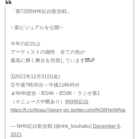
「第72回NHK紅白歌合戦」
✨新ビジュアルを公開✨
今年の紅白は
アーティストの個性、全ての色が
最高に輝く舞台を目指しています🔜🌈
🗓2021年12月31日(金)
⏰午後7時30分～午後11時45分
📡NHK総合・BS4K・BS8K・ラジオ第1
（※ニュース中断あり）
#NHK紅白
https://t.co/rbgauYqeqm
pic.twitter.com/NG8HejWAta
— NHK紅白歌合戦 (@nhk_kouhaku)
December 9,
2021