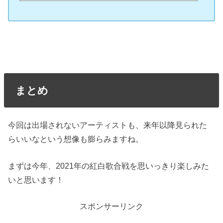
バレ・予測をしていきたいと思います。毎年人気にスタバや、ジェラートピケ、無印などいろ
いろまとめてますので、チェックしてみてください！2022年の福袋レディース人気ランキング2
022年の福袋、特にレディースの福袋で人気の高かったものを紹介していきます。引用：ツイッ
ター人気が高くて買われたけどいざ届いたら不評だったものもありますが、購入の際は人...
まとめ
今回は出場されないアーティストも、来年以降見られた
らいいなという想像も膨らみますね。
まずは今年、2021年の紅白歌合戦を思いっきり楽しみた
いと思います！
スポンサーリンク