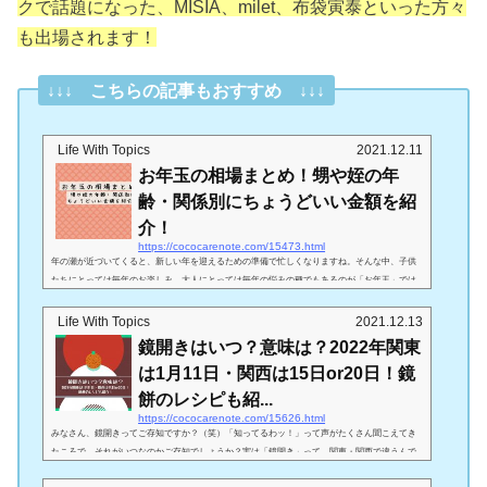
クで話題になった、MISIA、milet、布袋寅泰といった方々
も出場されます！
↓↓↓ こちらの記事もおすすめ ↓↓↓
Life With Topics
2021.12.11
お年玉の相場まとめ！甥や姪の年
齢・関係別にちょうどいい金額を紹
介！
https://cococarenote.com/15473.html
年の瀬が近づいてくると、新しい年を迎えるための準備で忙しくなりますね。そんな中、子供
たちにとっては毎年のお楽しみ、大人にとっては毎年の悩みの種でもあるのが「お年玉」では
ないでしょうか？「皆はどれくらいあげているの？」「誰にあげればいいの？」「ポチ袋って
必要？」などなど、いろんな疑問があると思います。そんなお悩みを解決！この記事では、お
Life With Topics
2021.12.13
年玉の相場や渡し方など、皆さんのお役に立てる情報をお伝えしていきます！お年玉の相場｜
鏡開きはいつ？意味は？2022年関東
年齢別そもそもなぜ「お年玉」なのでしょう？もともとお年玉というのはお金ではあ...
は1月11日・関西は15日or20日！鏡
餅のレシピも紹...
https://cococarenote.com/15626.html
みなさん、鏡開きってご存知ですか？（笑）「知ってるわッ！」って声がたくさん聞こえてき
たころで、それがいつなのかご存知でしょうか？実は「鏡開き」って、関東・関西で違うんで
す！今回は、鏡開きがいつなのか？そもそも鏡開きの意味は何なのかについて紹介します！そ