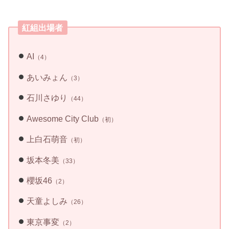
紅組出場者
AI
（4）
あいみょん
（3）
石川さゆり
（44）
Awesome City Club
（初）
上白石萌音
（初）
坂本冬美
（33）
櫻坂46
（2）
天童よしみ
（26）
東京事変
（2）