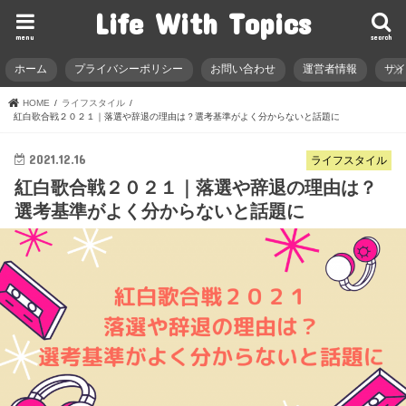
Life With Topics
menu
search
ホーム
プライバシーポリシー
お問い合わせ
運営者情報
サ
HOME
ライフスタイル
紅白歌合戦２０２１｜落選や辞退の理由は？選考基準がよく分からないと話題に
2021.12.16
ライフスタイル
紅白歌合戦２０２１｜落選や辞退の理由は？
選考基準がよく分からないと話題に