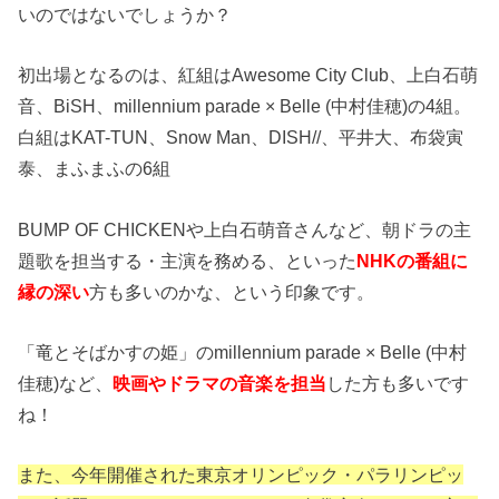
いのではないでしょうか？
初出場となるのは、
紅組
はAwesome City Club、上白石萌
音、BiSH、millennium parade ×
Belle (中村佳穂)
の4組。
白組
はKAT-TUN、Snow Man、DISH//、平井大、布袋寅
泰、まふまふの6組
BUMP OF CHICKENや上白石萌音さんなど、朝ドラの主
題歌を担当する・主演を務める、といった
NHKの番組に
縁の深い
方も多いのかな、という印象です。
「竜とそばかすの姫」のmillennium parade ×
Belle (中村
佳穂)など、
映画やドラマの音楽を担当
した方も多いです
ね！
また、今年開催された東京オリンピック・パラリンピッ