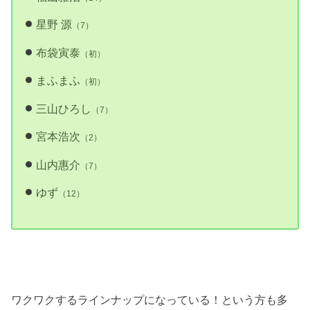
星野 源
（7）
布袋寅泰
（初）
まふまふ
（初）
三山ひろし
（7）
宮本浩次
（2）
山内惠介
（7）
ゆず
（12）
ワクワクするラインナップになっている！という方も多