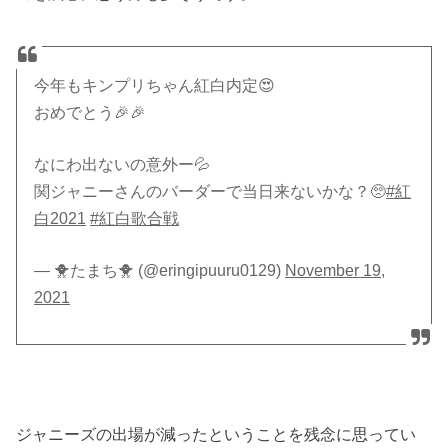
今年もキンプリちゃん紅白内定😍
おめでとう🎉🎉
なにわ出ないの意外ー💦
関ジャニーさんのバーダーで当日来ないかな？🥺
#紅
白2021
#紅白歌合戦
— 🐥たまち🐥 (@eringipuuru0129)
November 19,
2021
ジャニーズの出場が減ったということを残念に思ってい