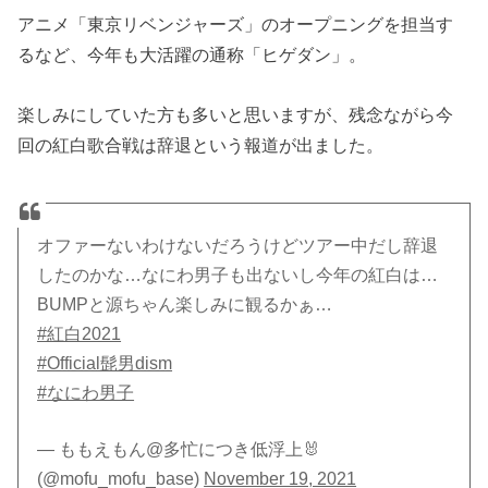
アニメ「東京リベンジャーズ」のオープニングを担当す
るなど、今年も大活躍の通称「ヒゲダン」。
楽しみにしていた方も多いと思いますが、残念ながら今
回の紅白歌合戦は辞退という報道が出ました。
オファーないわけないだろうけどツアー中だし辞退
したのかな…なにわ男子も出ないし今年の紅白は…
BUMPと源ちゃん楽しみに観るかぁ…
#紅白2021
#Official髭男dism
#なにわ男子
— ももえもん@多忙につき低浮上🐰
(@mofu_mofu_base)
November 19, 2021