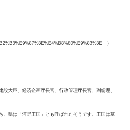
ki/%E6%B2%B3%E9%87%8E%E4%B8%80%E9%83%8E
）
建設大臣、経済企画庁長官、行政管理庁長官、副総理、
ち、県は「河野王国」とも呼ばれたそうです。王国は草