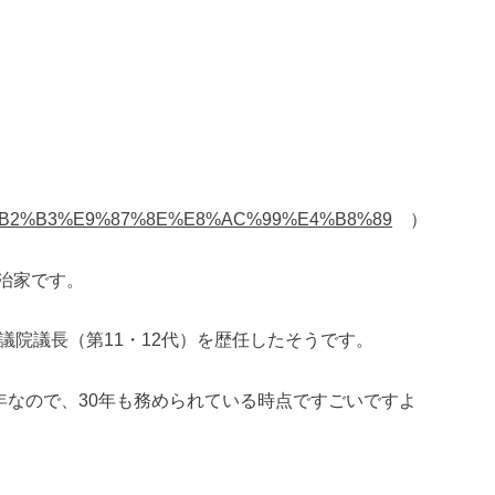
iki/%E6%B2%B3%E9%87%8E%E8%AC%99%E4%B8%89
）
治家です。
議院議長（第11・12代）を歴任したそうです。
年なので、30年も務められている時点ですごいですよ