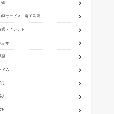
俳優
動画サービス・電子書籍
女優・タレント
政治家
映画
有名人
歌手
芸人
芸術