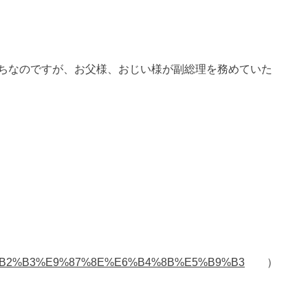
ちなのですが、お父様、おじい様が副総理を務めていた
iki/%E6%B2%B3%E9%87%8E%E6%B4%8B%E5%B9%B3
）