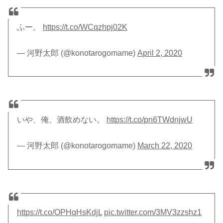
ふー。
https://t.co/WCqzhpj02K
— 河野太郎 (@konotarogomame)
April 2, 2020
いや、俺、酒飲めない。
https://t.co/pn6TWdnjwU
— 河野太郎 (@konotarogomame)
March 22, 2020
https://t.co/OPHqHsKdjL
pic.twitter.com/3MV3zzshz1