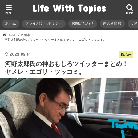
Life With Topics
menu
search
ホーム
プライバシーポリシー
お問い合わせ
運営者情報
サ
HOME
政治家
河野太郎氏の神おもしろツイッターまとめ！ヤメレ・エゴサ・ツッコミ。
2022.02.14
政治家
河野太郎氏の神おもしろツイッターまとめ！
ヤメレ・エゴサ・ツッコミ。