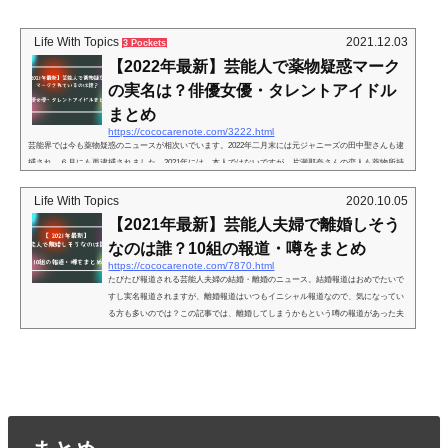
Life With Topics
2021.12.03
3 Pockets
【2022年最新】芸能人で薬物疑惑マーク
の実名は？俳優女優・タレントアイドル
まとめ
https://cococarenote.com/3222.html
芸能界では今も薬物疑惑のニュースが相次いでいます。2022年二月末には元ジャニーズの田中聖さんも逮
捕され、６月にも再逮捕されました。2021年には、本人ではないですが、片瀬那奈さんの恋人も薬物所持
で逮捕されました。（2021年7月2２日報道）2020年は槇原敬之さん、伊勢谷友介さん（2020年9月8日報
道）、そして2019年には、ピエール瀧さん、田口淳之介さん、沢尻エリカさんと薬物による逮捕も相次い
Life With Topics
2020.10.05
でいますよね。逮捕されている人は氷山の一角で、薬物疑惑の芸能人は「元アイドルグループ所属の女性
【2021年最新】芸能人夫婦で離婚しそう
タレントＸ」「女優X」「女優Z...
なのは誰？10組の報道・噂をまとめ
https://cococarenote.com/7870.html
たびたび報道される芸能人夫婦の結婚・離婚のニュース。結婚報道はおめでたいで
すし実名報道されますが、離婚報道はいつもイニシャル報道なので、気になってい
る方も多いのでは？この記事では、離婚してしまうかもという噂の報道があった夫
婦の報道を実名噂とともにまとめます。【あくまでも報道・噂をまとめたものです
ので確証はありません】離婚しそうな芸能人夫婦の報道・噂まとめそれではさっそ
くまとめます！ベテラン芸人Wと女優Sこちらは2021年8月29日放送のアッコにおま
かせで話題になって居りました。番組内では、ベテラン芸人...