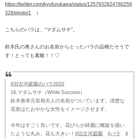
https://twitter.com/kyufurukawa/status/1257932824780259
328/photo/1
）
こちらのバラは、”マダムサチ”。
鈴木氏の奥さんのお名前からとったバラの品種だそうで
す！とっても素敵！！♡
#旧古河庭園のバラ2020
16.マダムサチ（White Success）
鈴木善幸元首相夫人の名前がついています。清楚な
花形はたおやかな女性をイメージさせます。
今年はすごく良いです。花びらが綺麗に螺旋を描い
たような丸み。花も大きい！
#旧古河庭園
#バラ
#