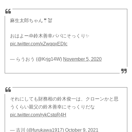
麻生太郎ちゃん🤵💒
おはよー👰鈴木善幸パパにそっくり✨
pic.twitter.com/xZwqqxEDIc
— らうおう (@Krjg14W)
November 5, 2020
それにしても財務相の鈴木俊一は、クローンかと思
うくらい親父の鈴木善幸にそっくりだな
pic.twitter.com/rykCstqR4H
— 古川 (@furukawa1917)
October 9, 2021