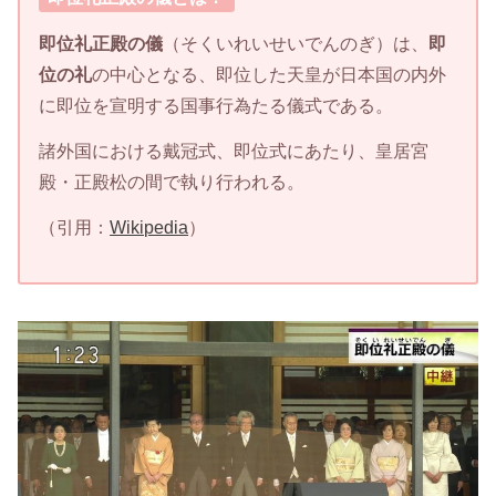
即位礼正殿の儀
（そくいれいせいでんのぎ）は、
即
位の礼
の中心となる、即位した天皇が日本国の内外
に即位を宣明する国事行為たる儀式である。
諸外国における戴冠式、即位式にあたり、皇居宮
殿・正殿松の間で執り行われる。
（引用：
Wikipedia
）