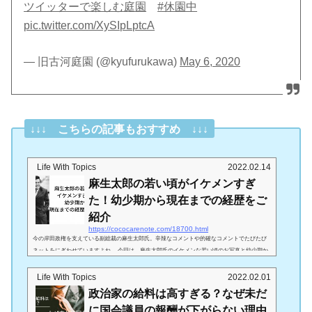
ツイッターで楽しむ庭園
#休園中
pic.twitter.com/XySIpLptcA
— 旧古河庭園 (@kyufurukawa)
May 6, 2020
↓↓↓ こちらの記事もおすすめ ↓↓↓
Life With Topics
2022.02.14
麻生太郎の若い頃がイケメンすぎ
た！幼少期から現在までの経歴をご
紹介
https://cococarenote.com/18700.html
今の岸田政権を支えている副総裁の麻生太郎氏。辛辣なコメントや的確なコメントでたびたび
ネットをにぎわせていますよね。 今回は、麻生太郎氏のイケメンな若い頃のお写真と幼少期か
ら現在までの経歴をご紹介していきます＾＾麻生太郎の若い頃は？（引用：https://fknews-2ch.n
et/archives/22095406.html ）麻生太郎氏のお若い時の写真が上記です。はっきりとした二重に
Life With Topics
2022.02.01
塩顔・・・俳優さんにいそうですよね！スーツがお似合いなのもあってかなりモテそうです＾
政治家の給料は高すぎる？なぜ未だ
＾♡ SNSでの反応を見ていきましょう！麻生太郎はサカキ様...
に国会議員の報酬が下がらない理由