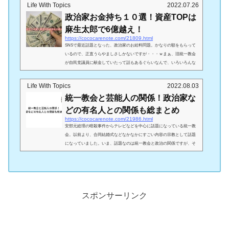
Life With Topics
2022.07.26
政治家お金持ち１０選！資産TOPは
麻生太郎で6億越え！
https://cococarenote.com/21809.html
SNSで最近話題となった、政治家のお給料問題。かなりの額をもらって
いるので、正直うらやましさしかないですが・・・ｗまぁ、旧統一教会
が自民党議員に献金していたって話もあるぐらいなんで、いろいろんな
お金事情があるとは思いますが、、、今回は政治家お金持ちな人１０人
を厳選し、資産TOPは麻生太郎氏で6億越えか？！？というところについ
Life With Topics
2022.08.03
てご紹介していきます！政治家はお金持ち！厳選10名公開！ ここから
統一教会と芸能人の関係！政治家な
は、資産のTOP１０についてご紹介していきます！最近SNSで話題の給
料はこちらから！NHKの集計によりますと、去年1年間...
どの有名人との関係も総まとめ
https://cococarenote.com/21986.html
安部元総理の暗殺事件からテレビなどを中心に話題になっている統一教
会。以前より、合同結婚式などなかなかにすごい内容の宗教として話題
になっていました。いま、話題なのは統一教会と政治の関係ですが、そ
れ以外にも芸能界にも多くの教会員がいるんだとか。今回は統一教会と
芸能人の関係や、政治家などの有名人との関係も総まとめしてご紹介し
ていきます！統一教会とは（引用：ウィキペディア）統一教会とは、195
4年に朝鮮半島出身の朝鮮民族である文鮮明（ぶんせんめい）によって、
韓国ソウルに設立された新興宗教です。一応、キリ...
スポンサーリンク