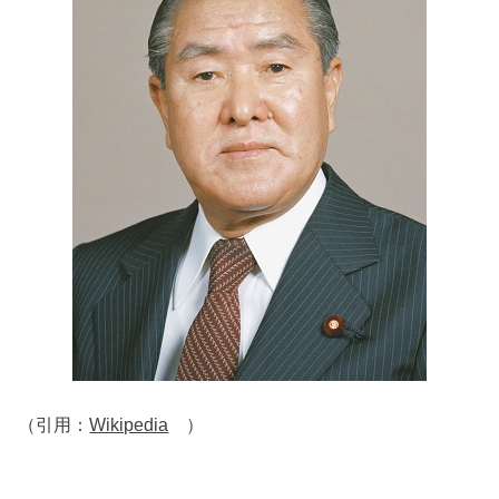
（引用：
Wikipedia
）