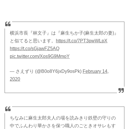
横浜市長『林文子』は『麻生ちか子(麻生太郎の妻)』
と似てると思います。
https://t.co/7PT3pwWLpX
https://t.co/sGjawFZ5AQ
pic.twitter.com/Xos9G9MmoY
— さえずり (@B0o8Y6jxDy9osPk)
February 14,
2020
ちなみに麻生太郎夫人の場を読みきり鉄壁の守りの
中でふんわり華かさを保つ職人のごときオサレもす