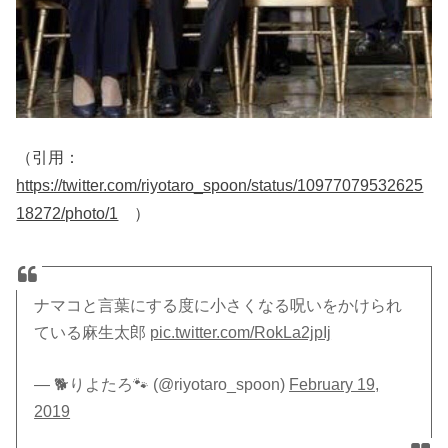
（引用：
https://twitter.com/riyotaro_spoon/status/10977079532625
18272/photo/1
）
ナマコと言葉にする度に小さくなる呪いをかけられ
ている麻生太郎
pic.twitter.com/RokLa2jpIj
— 🐕りよたろ🐾 (@riyotaro_spoon)
February 19,
2019