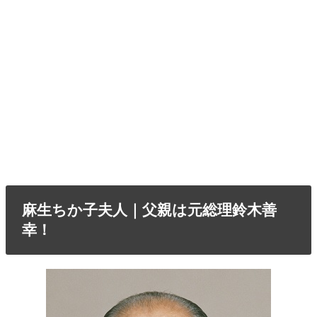
麻生ちか子夫人｜父親は元総理鈴木善
幸！