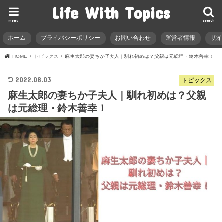
Life With Topics
menu
search
ホーム
プライバシーポリシー
お問い合わせ
運営者情報
サ
HOME
トピックス
麻生太郎の妻ちか子夫人｜馴れ初めは？父親は元総理・鈴木善幸！
2022.08.03
トピックス
麻生太郎の妻ちか子夫人｜馴れ初めは？父親
は元総理・鈴木善幸！