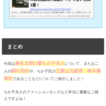
3選！
https://cococarenote.com/17622.html
みなさん、政治家の給料って気になりませんか？政治家の給料って高いとよく聞きますが、具
体的にいくらくらいなんでしょう？そして何でそんなに高いのか。政治家の給料は国民の税金
なので、これは詳しく調べて知っておく必要がありそうですね！私たちの税金は一体、何に使
われてるのか・・・詳しく調査していきます！！今回は、政治家の給料が高すぎるといわれて
いる件を調査し、また、なぜ国会ぎ位の報酬が下がらないかの理由も見ていきたいと思いま
す！政治家の給料はどれくらい？引用:photoAC 一番、気になるところからいきま...
まとめ
麻生太郎の妻ちか子夫人
今回は
について、またお二
馴れ初め
父親は元総理・鈴木善
人の
や、ちか子氏の
幸氏
であることなどについてご紹介しました！
ちか子夫人のファッションセンスなど本当に素敵なご婦
人ですよね！