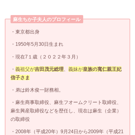
麻生ちか子夫人のプロフィール
・東京都出身
・1950年5月30日生まれ
・現在7１歳（２０２２年３月）
・
義祖父が
吉田茂元総理
、
義妹が
皇族の寬仁親王妃
信子さま
・弟は鈴木俊一財務相。
・麻生商事取締役、麻生フオームクリート取締役、
麻生興産取締役などを歴任し、現在は麻生（企業）
の取締役
・2008年（平成20年）9月24日から2009年（平成21