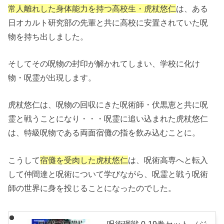
常人離れした身体能力を持つ高校生・虎杖悠仁
は、ある
日オカルト研究部の先輩と共に高校に安置されていた呪
物を持ち出しました。
そしてその呪物の封印が解かれてしまい、学校に化け
物・呪霊が出現します。
虎杖悠仁は、呪物の回収にきた呪術師・伏黒恵と共に呪
霊と戦うことになり・・・呪霊に追い込まれた虎杖悠仁
は、特級呪物である両面宿儺の指を飲み込むことに。
こうして
宿儺を受肉した虎杖悠仁
は、呪術高専へと転入
して仲間達と呪術について学びながら、呪霊と戦う呪術
師の世界に身を投じることになったのでした。
呪術廻戦 0-19巻セット （ジ