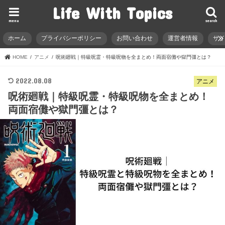
Life With Topics
menu
search
ホーム
プライバシーポリシー
お問い合わせ
運営者情報
サ
HOME
アニメ
呪術廻戦｜特級呪霊・特級呪物を全まとめ！両面宿儺や獄門彊とは？
2022.08.08
アニメ
呪術廻戦｜特級呪霊・特級呪物を全まとめ！
両面宿儺や獄門彊とは？