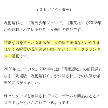
（引用：
ツイッター
）
呪術廻戦は、『週刊少年ジャンプ』（集英社）で2018年
から連載されている芥見下々先生の作品です。
特別な力を持った呪術師が、人の負の感情などから生ま
れてくる呪霊や呪詛師達と戦っていく、ダークファンタ
ジー漫画
です。
2020年にアニメ化、2021年には『呪術廻戦』の前日譚と
なる『劇場版 呪術廻戦０』が公開され、その人気が爆
発的に広がりました。
様々なグッズも展開されていて、ゲームや商品などとの
コラボもたくさんされているようです。