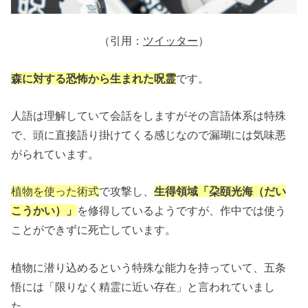
（引用：
ツイッター
）
森に対する恐怖から生まれた呪霊
です。
人語は理解していて会話をしますがその言語体系は特殊
で、頭に直接語り掛けてくる感じなので漏瑚には気味悪
がられています。
植物を使った術式
で攻撃し、
生得領域「朶頤光海（だい
こうかい）」
を修得しているようですが、作中では使う
ことができずに死亡しています。
植物に潜り込めるという特殊な能力を持っていて、五条
悟には「限りなく精霊に近い存在」と言われていまし
た。