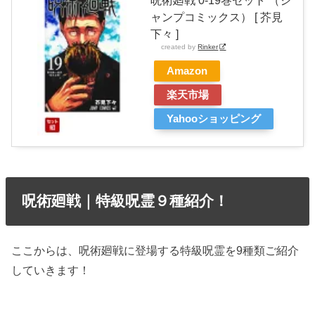
ャンプコミックス） [ 芥見
下々 ]
created by
Rinker
Amazon
楽天市場
Yahooショッピング
呪術廻戦｜特級呪霊９種紹介！
ここからは、呪術廻戦に登場する特級呪霊を9種類ご紹介
していきます！