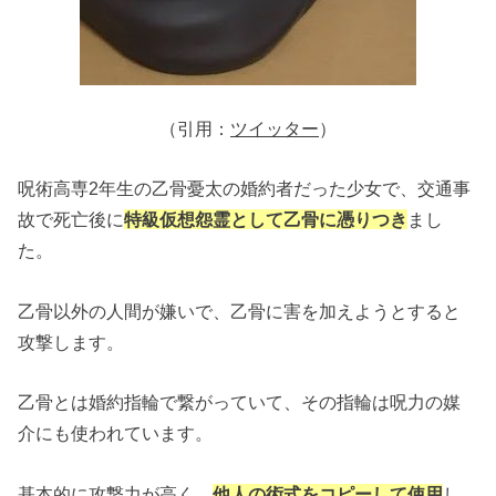
（引用：
ツイッター
）
呪術高専2年生の乙骨憂太の婚約者だった少女で、交通事
故で死亡後に
特級仮想怨霊として乙骨に憑りつき
まし
た。
乙骨以外の人間が嫌いで、乙骨に害を加えようとすると
攻撃します。
乙骨とは婚約指輪で繋がっていて、その指輪は呪力の媒
介にも使われています。
基本的に攻撃力が高く、
他人の術式をコピーして使用
し