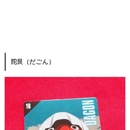
陀艮（だごん）