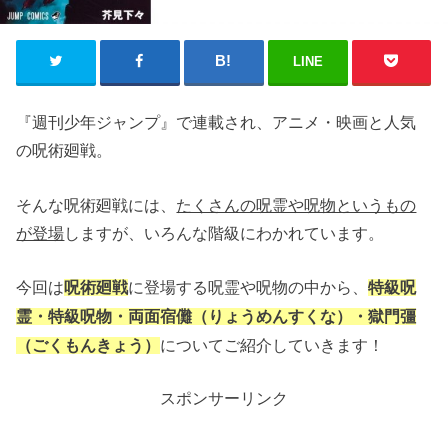
LINE
『週刊少年ジャンプ』で連載され、アニメ・映画と人気
の呪術廻戦。
そんな呪術廻戦には、
たくさんの呪霊や呪物というもの
が登場
しますが、いろんな階級にわかれています。
今回は
に登場する呪霊や呪物の中から、
呪術廻戦
特級呪
霊・特級呪物
・
両面宿儺（りょうめんすくな）・獄門彊
についてご紹介していきます！
（ごくもんきょう）
スポンサーリンク