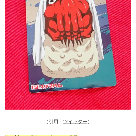
（引用：
ツイッター
）