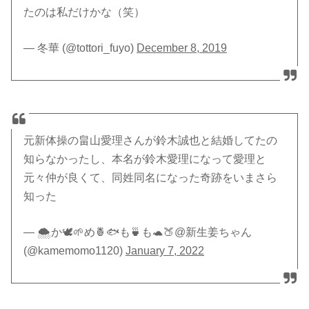
たのは私だけかな（笑）
— 冬華 (@tottori_fuyo)
December 8, 2019
元新体操の畠山愛理さんが鈴木誠也と結婚してたの
知らなかったし、本名が鈴木愛理になって愛理と
元々仲が良くて、同姓同名になった奇跡をいまさら
知った
— 🌨か🕊🌱め🍍🐟も🍵も🐢🍑@新生姜ちゃん
(@kamemomo1120)
January 7, 2022