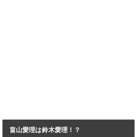
畠山愛理は鈴木愛理！？