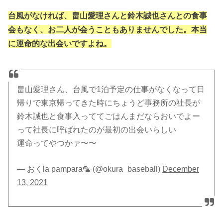
台風がなければ、畠山愛理さんと鈴木誠也さんとの食事
会もなく、お二人が会うこともありませんでした。本当
に運命的な出会いですよね。
畠山愛理さん、台風で1泊予定の仕事がなくなって日
帰りで東京帰ってきた時にちょうど事務所の社長が
鈴木誠也と食事入っててごはんまだならおいでよー
って社長に呼ばれたのが最初の出会いらしい
運命ってやつかァ〜〜
— おくla pampara🦜 (@okura_baseball)
December
13, 2021