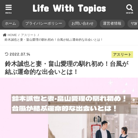
Life With Topics
menu
search
ホーム
プライバシーポリシー
お問い合わせ
運営者情報
サ
HOME
アスリート
鈴木誠也と妻・畠山愛理の馴れ初め！台風が結ぶ運命的な出会いとは！
2022.07.14
アスリート
鈴木誠也と妻・畠山愛理の馴れ初め！台風が
結ぶ運命的な出会いとは！