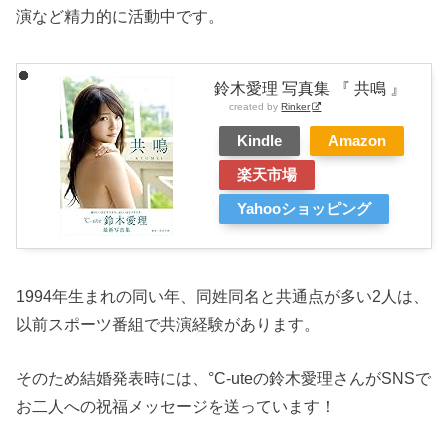
演など精力的に活動中です。
鈴木愛理 写真集 『 共鳴 』
created by
Rinker
Kindle
Amazon
楽天市場
Yahooショッピング
1994年生まれの同い年、同姓同名と共通点が多い2人は、
以前スポーツ番組で共演経験があります。
そのため結婚発表時には、°C-uteの鈴木愛理さんがSNSで
お二人への祝福メッセージを送っています！