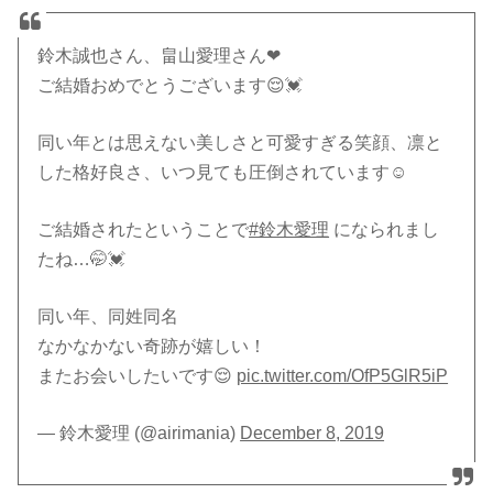
鈴木誠也さん、畠山愛理さん❤︎
ご結婚おめでとうございます😌💓
同い年とは思えない美しさと可愛すぎる笑顔、凛と
した格好良さ、いつ見ても圧倒されています☺︎
ご結婚されたということで
#鈴木愛理
になられまし
たね…🤭💓
同い年、同姓同名
なかなかない奇跡が嬉しい！
またお会いしたいです😌
pic.twitter.com/OfP5GlR5iP
— 鈴木愛理 (@airimania)
December 8, 2019