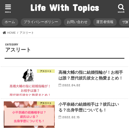
Life With Topics
menu
search
ホーム
プライバシーポリシー
お問い合わせ
運営者情報
サ
HOME
アスリート
アスリート
アスリート
高橋大輔の指に結婚指輪が！お相手
は誰？歴代彼氏彼女と熱愛まとめ！
2022.04.02
アスリート
小平奈緒の結婚相手は？彼氏はい
る？出身学歴についても！
2022.02.15