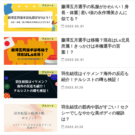
アスリート
藤澤五月選手の私服がかわいい！身
長・体重│若い頃の永作博美さんに
似てる？
2022.02.01
アスリート
藤澤五月選手は移籍？現在はLs北見
所属！きっかけは本橋選手の言
葉！？
2022.02.01
アスリート
羽生結弦はイケメン？海外の反応も
紹介！ナルシストの噂も検証！
2022.01.30
アスリート
羽生結弦の筋肉や肌がすごい！セク
シーでしなやかな美ボディの秘訣
は？
2022.01.30