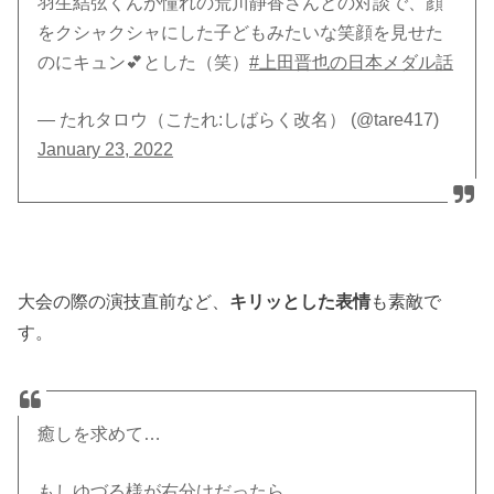
羽生結弦くんが憧れの荒川静香さんとの対談で、顔
をクシャクシャにした子どもみたいな笑顔を見せた
のにキュン💕とした（笑）
#上田晋也の日本メダル話
— たれタロウ（こたれ:しばらく改名） (@tare417)
January 23, 2022
大会の際の演技直前など、
キリッとした表情
も素敵で
す。
癒しを求めて…
もしゆづる様が右分けだったら…