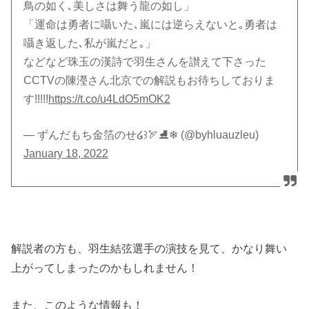
鳥の如く､美しさは舞う龍の如し」
「運命は勇者に囁いた､嵐には逆らえないと｡勇者は
囁き返した､私が嵐だと｡」
などなど珠玉の漢詩で羽生さんを讃えて下さった
CCTVの陳瀅さん北京での解説もお待ちしておりま
す!!!!!
https://t.co/u4LdO5mOK2
— ずんだもち金箔のせ໒꒱🏹⛸️❄ (@byhluauzleu)
January 18, 2022
解説者の方も、羽生結弦選手の演技を見て、かなり舞い
上がってしまったのかもしれません！
また、このような情報も！