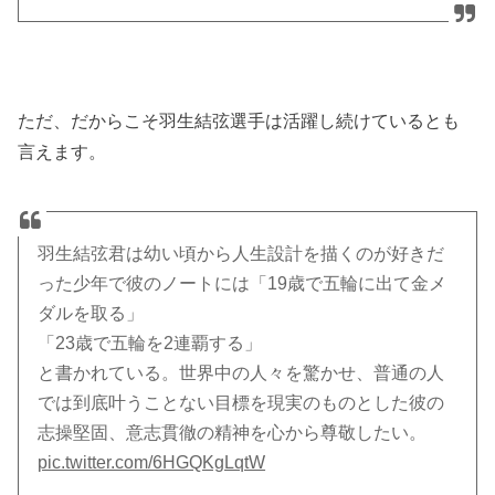
ただ、だからこそ羽生結弦選手は活躍し続けているとも
言えます。
羽生結弦君は幼い頃から人生設計を描くのが好きだ
った少年で彼のノートには「19歳で五輪に出て金メ
ダルを取る」
「23歳で五輪を2連覇する」
と書かれている。世界中の人々を驚かせ、普通の人
では到底叶うことない目標を現実のものとした彼の
志操堅固、意志貫徹の精神を心から尊敬したい。
pic.twitter.com/6HGQKgLqtW