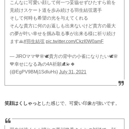
こんなに可愛い顔して何一つ妥協せずひたすら前を
見続けスケート道を歩み続ける羽生結弦選手
そして何時も希望の光を与えてくれる
そんな貴方に何のお返しも出来ないけど貴方の最大
の夢が叶い幸せを掴み取る事が出来る様に祈り続け
ます🙏
#羽生結弦
pic.twitter.com/CkzI0W0amF
— JIROママ💙🌸🕊貴方の背中の小雀になりたい🕊🌸
💙幸せになる為の4A祈願⛸💫🍀
(@EgPV9BMj1SdluHs)
July 31, 2021
笑顔はくしゃっと
した感じで、可愛い印象が強いです。