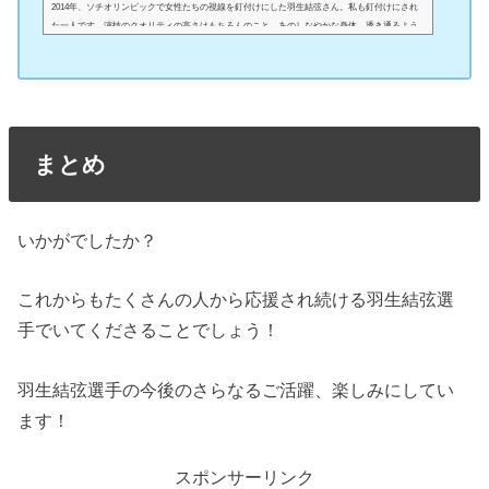
2014年、ソチオリンピックで女性たちの視線を釘付けにした羽生結弦さん。私も釘付けにされ
た一人です。演技のクオリティの高さはもちろんのこと、あのしなやかな身体。透き通るよう
な白い美しい肌。表面から滲み出るストイックさに興味津々ですよね。いったい、どんなトレ
ーニングをしているのでしょうか？どんな美容ケアをしているのでしょうか？今回は、羽生結
弦選手のセクシーな筋肉や肌、しなやかな美ボディの秘訣をしっかりと調査していきたいと思
います！羽生結弦の筋肉がすごい！引用:ハフポスト羽生結弦さんってすごく華奢でス...
まとめ
いかがでしたか？
これからもたくさんの人から応援され続ける羽生結弦選
手でいてくださることでしょう！
羽生結弦選手の今後のさらなるご活躍、楽しみにしてい
ます！
スポンサーリンク