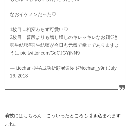
なおイケメンだった♡
1枚目→相変わらず可愛い♡
2枚目→普段よりも増し増しのキレッキレなお顔♡
#
羽生結弦
#羽生結弦が今日も元気で幸せでありますよ
うに
pic.twitter.com/GqCJGYjNN9
— i.icchan🌙4A成功祈願🕊🌸💫 (@icchan_y9n)
July
16, 2018
演技にはもちろん、こういったところも引き込まれます
よね。