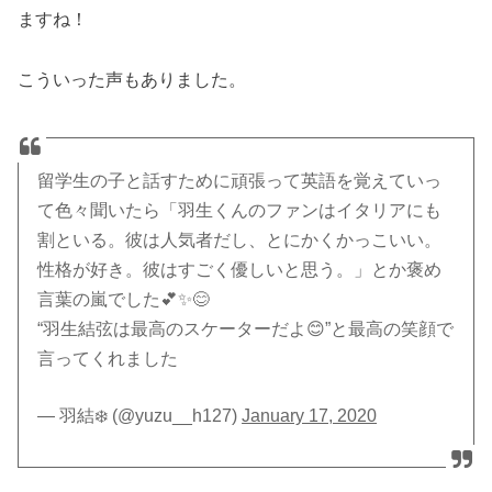
ますね！
こういった声もありました。
留学生の子と話すために頑張って英語を覚えていっ
て色々聞いたら「羽生くんのファンはイタリアにも
割といる。彼は人気者だし、とにかくかっこいい。
性格が好き。彼はすごく優しいと思う。」とか褒め
言葉の嵐でした💕✨😊
“羽生結弦は最高のスケーターだよ😊”と最高の笑顔で
言ってくれました
— 羽結❄️ (@yuzu__h127)
January 17, 2020