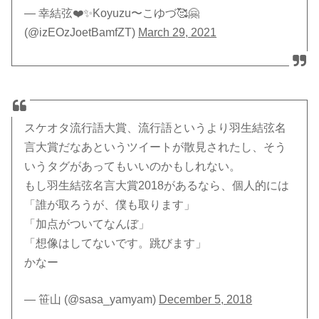
— 幸結弦❤️✨Koyuzu〜こゆづ🥰🤗
(@izEOzJoetBamfZT)
March 29, 2021
スケオタ流行語大賞、流行語というより羽生結弦名
言大賞だなあというツイートが散見されたし、そう
いうタグがあってもいいのかもしれない。
もし羽生結弦名言大賞2018があるなら、個人的には
「誰が取ろうが、僕も取ります」
「加点がついてなんぼ」
「想像はしてないです。跳びます」
かなー
— 笹山 (@sasa_yamyam)
December 5, 2018