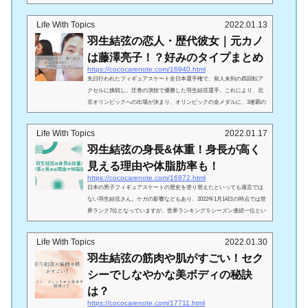
選手の姉・さやさんの年齢や、かわいい顔画像、そして職業などについ
て調査しました！羽生結弦の姉・さやさんの年齢は？引用：yahooニュー
Life With Topics
2022.01.13
ス羽生結弦選手の姉・さやさんは、羽生選手より４歳年上と言われてい
羽生結弦の恋人・歴代彼女｜元カノ
ます。2022年１月現在、羽生は27歳なので、姉のさやさんの年齢は31歳
ということになりますね。 ちなみに、さやさん...
は藤澤亮子！？好みのタイプまとめ
https://cococarenote.com/16940.html
先日行われたフィギュアスケート全日本選手権で、前人未到の四回転ア
クセルに挑戦し、圧巻の演技で優勝した羽生結弦選手。これにより、北
京オリンピックへの出場が決まり、オリンピックの金メダルに、3連覇の
期待が高まっています。今回は、そんな羽生結弦選手の現在の恋人や、
歴代の彼女、また、好きなタイプの女性についてまとめてみました。羽
Life With Topics
2022.01.17
生結弦の現在の恋人は？羽生選手の現在の彼女とされているのは、藤沢
羽生結弦の身長&体重！身長が高く
亮子（ふじさわ ゆきこ）さん。 引用：wiki藤澤亮子さんって、一体
誰？と思ってしまいますよね(;^_^A藤沢亮子とは藤沢...
見える理由や体脂肪率も！
https://cococarenote.com/16872.html
日本の男子フィギュアスケートの歴史を塗り替えたといっても過言では
ない羽生結弦さん。ケガの影響などもあり、2022年1月14日の時点では世
界ランク7位となっていますが、世界ランキング５シーズン連続一位とい
う驚異的な記録を持っています。リンクの上での羽生結弦さんはとても
スタイルが良く美しいですよね。今回は、羽生結弦選手の身長や体重、
Life With Topics
2022.01.30
身長が高く見える理由や体脂肪率を、徹底的に調査したいと思いま
羽生結弦の筋肉や肌がすごい！セク
す！！！その磨き抜かれたスタイルについて、迫ります！羽生結弦の現
在の身長は何センチ？画像引用：サンスポ名前 羽生結...
シーでしなやかな美ボディの秘訣
は？
https://cococarenote.com/17711.html