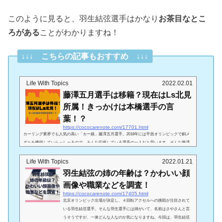
このように見ると、羽生結弦選手はかなり
お茶目なとこ
ろがある
ことがわかりますね！
↓↓↓ こちらの記事もおすすめ ↓↓↓
Life With Topics
2022.02.01
藤澤五月選手は移籍？現在はLs北見
所属！きっかけは本橋選手の言
葉！？
https://cococarenote.com/17701.html
カーリング業界でも人気の高い「カー娘」藤澤五月選手。2018年には平昌オリンピックで銅メ
ダルを獲得していらっしゃるので、みんな応援している選手の一人だと思います。そんな藤澤
選手の運命を変えた移籍について、移籍理由や感動のエピソードなど調べてみました♪藤澤五月
選手が中部電力から移籍実は藤澤選手、カーリング人生で所属チームを移籍しているのを知っ
Life With Topics
2022.01.21
てましたか？高校を卒業した藤澤選手は地元である北海道を離れ、長野県の中部電力に入社
羽生結弦の姉の年齢は？かわいい顔
し、2009年8月に「中部電力カーリング部」に入部し選手として活躍されていました！...
画像や職業などを調査！
https://cococarenote.com/17405.html
北京オリンピック出場が決定し、４回転アクセルへの挑戦が注目されて
いる羽生結弦選手。そんな羽生選手には姉がいて、名前はさやさんと言
うそうですが、一体どんな人なのか気になりますね。今回は、羽生結弦