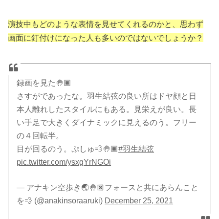
演技中もどのような表情を見せてくれるのかと、思わず
画面に釘付けになった人も多いのではないでしょうか？
録画を見た🤚🏿
さすがであったな。羽生結弦の良い所はドヤ顔と日
本人離れしたスタイルにもある。見栄えが良い。長
い手足で大きくダイナミックに見えるのう。フリー
の４回転半。
目が回るのう。ぷしゅ💨🤚🏿
#羽生結弦
pic.twitter.com/ysxgYrNGOi
— アナキン空歩き🌏🤚🏿フォースと共にあらんこと
を💨 (@anakinsoraaruki)
December 25, 2021