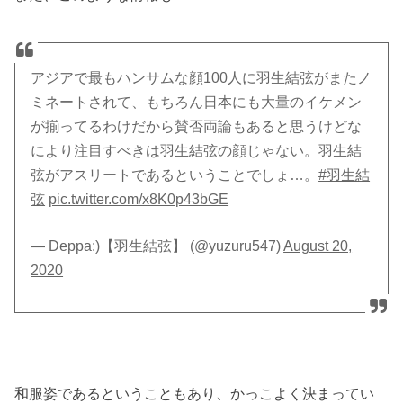
アジアで最もハンサムな顔100人に羽生結弦がまたノ
ミネートされて、もちろん日本にも大量のイケメン
が揃ってるわけだから賛否両論もあると思うけどな
により注目すべきは羽生結弦の顔じゃない。羽生結
弦がアスリートであるということでしょ…。
#羽生結
弦
pic.twitter.com/x8K0p43bGE
— Deppa:)【羽生結弦】 (@yuzuru547)
August 20,
2020
和服姿であるということもあり、かっこよく決まってい