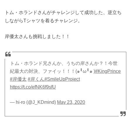
トム・ホランドさんがチャレンジして成功した、逆立ち
しながらTシャツを着るチャレンジ。
岸優太さんも挑戦しました！！
トム・ホランド兄さんか、うちの岸さんか？！今世
紀最大の対決、ファイッ！！！(๑╹ω╹๑ )
#KingPrince
#岸優太
#岸くん
#SmileUpProject
https://t.co/efNK6f9sfU
— hi-ro (@J_KDmind)
May 23, 2020