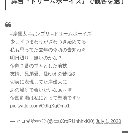
舞台『ドリームボーイズ』で観客を魅了
#岸優太
#キンプリ
#ドリームボーイズ
少しずつまわりがざわつき始めてる
私も思ってた去年の今頃の告知ね☺️
明日辺り…無いのかな？
帝劇０番の堂々とした演技…
友情、兄弟愛、愛ゆえの苦悩を
切実に表現してた岸優太に
あの場所で会いたいなぁ～💜
帝国劇場は私にとって聖地です✨
pic.twitter.com/OdfgXgQmo1
— ヒロ🐒💜ᶫᵒᵛᵉ♡ (@cxuXroRUhhhxKI0)
July 1, 2020