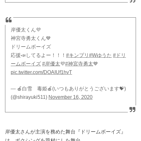
岸優太くん💜
神宮寺勇太くん💙
ドリームボーイズ
応援📣してるよー！！！
#キンプリ
#Wゆうた
#ドリ
ームボーイズ
#岸優太
💜
#神宮寺勇太
💙
pic.twitter.com/DOAIUf1hvT
— 🍎白雪 毒姫🍎(いつもありがとうございます💝)
(@shirayuki511)
November 16, 2020
岸優太さんが主演を務めた舞台『ドリームボーイズ』
は、ボクシングを題材にした舞台。