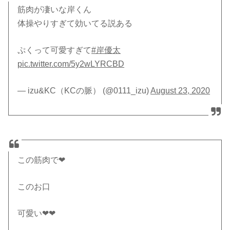
筋肉が凄いな岸くん
体操やりすぎて効いてる説ある
ぷくって可愛すぎて
#岸優太
pic.twitter.com/5y2wLYRCBD
— izu&KC（KCの脈） (@0111_izu)
August 23, 2020
この筋肉で❤
このお口
可愛い❤❤