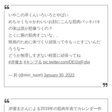
いやこの岸くんいろいろとやばい
めちゃくちゃかわいいお顔にこんな筋肉バッキバキ
の体は誰が想像つくの？
とくに腕の筋肉すごいな、、
映画のために体づくり頑張って今もっとすごいんだ
ろうな〜
どうか無理しすぎない程度に頑張ってね
#岸優太
#キンプる
pic.twitter.com/DEl2qjFgIw
— 莉 (@ririri_saori)
January 30, 2022
岸優太さんによる2019年の筋肉年表でカレンダー作