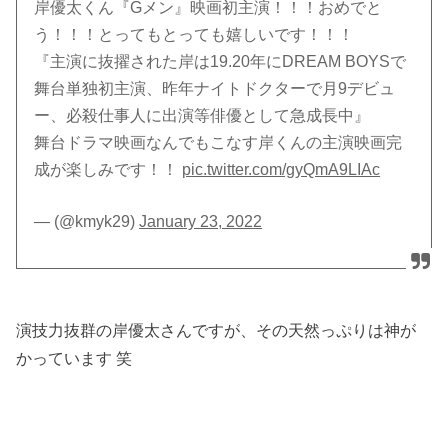
岸優太くん『Gメン』映画初主演！！！おめでと
う！！！とってもとっても嬉しいです！！！
『主演に抜擢された岸は19.20年にDREAM BOYSで
舞台単独初主演、昨年ナイトドクターで月9デビュ
ー、必殺仕事人に出演等俳優として急成長中』
舞台ドラマ映画なんでもこなす岸くんの主演映画完
成が楽しみです！！
pic.twitter.com/gyQmA9LIAc
— (@kmyk29)
January 23, 2022
演技力抜群の岸優太さんですが、その天然っぷりは神が
かっています 笑