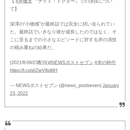
【
#岸優太
『ナイト・ドクター』での演技につい
て】
深澤の“小物感”が最終話では完全に拭い去られてい
た。最終話でいきなり彼が成長したのではなく、そ
こに至るまでの小さなエピソードに対する岸の演技
の積み重ねの結果だ。
(2021年09/23配信)
#NEWSポストセブン
#岸の時代
https://t.co/elZwV8id6H
— NEWSポストセブン (@news_postseven)
January
23, 2022