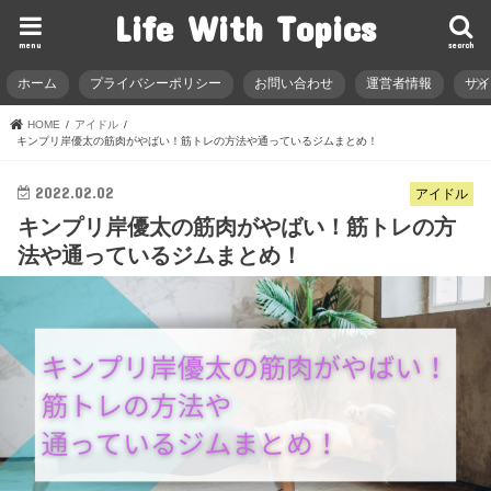
Life With Topics
menu
search
ホーム
プライバシーポリシー
お問い合わせ
運営者情報
サ
HOME
アイドル
キンプリ岸優太の筋肉がやばい！筋トレの方法や通っているジムまとめ！
2022.02.02
アイドル
キンプリ岸優太の筋肉がやばい！筋トレの方
法や通っているジムまとめ！