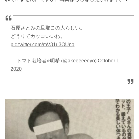
石原さとみの旦那この人らしい。
どうりでカッコいいわ。
pic.twitter.com/mV31u3OUna
— トマト栽培者⭐️明希 (@akeeeeeeyo)
October 1,
2020