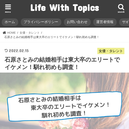
Life With Topics
menu
search
ホーム
プライバシーポリシー
お問い合わせ
運営者情報
サ
HOME
女優・タレント
石原さとみの結婚相手は東大卒のエリートでイケメン！馴れ初めも調査！
2022.02.15
女優・タレント
石原さとみの結婚相手は東大卒のエリートで
イケメン！馴れ初めも調査！